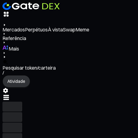
Mercados
Perpétuos
À vista
Swap
Meme
Referência
Mais
Pesquisar token/carteira
/
Atividade