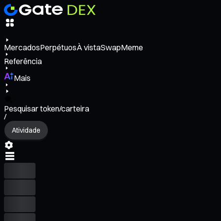
Mercados
Perpétuos
À vista
Swap
Meme
Referência
Mais
Pesquisar token/carteira
/
Atividade