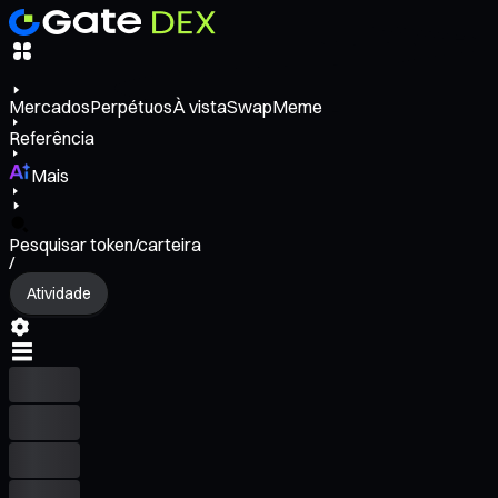
Mercados
Perpétuos
À vista
Swap
Meme
Referência
Mais
Pesquisar token/carteira
/
Atividade