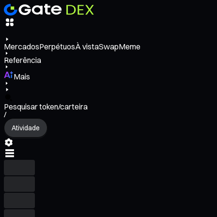
Mercados
Perpétuos
À vista
Swap
Meme
Referência
Mais
Pesquisar token/carteira
/
Atividade