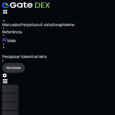
Mercados
Perpétuos
À vista
Swap
Meme
Referência
Mais
Pesquisar token/carteira
/
Atividade