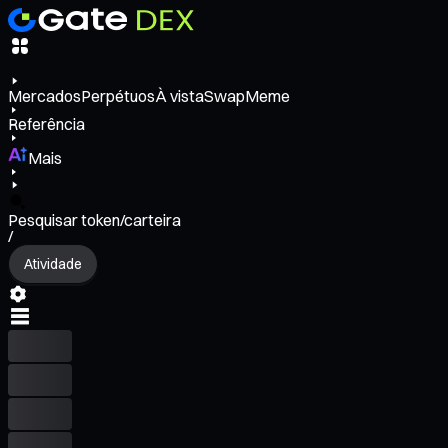
Mercados
Perpétuos
À vista
Swap
Meme
Referência
Mais
Pesquisar token/carteira
/
Atividade