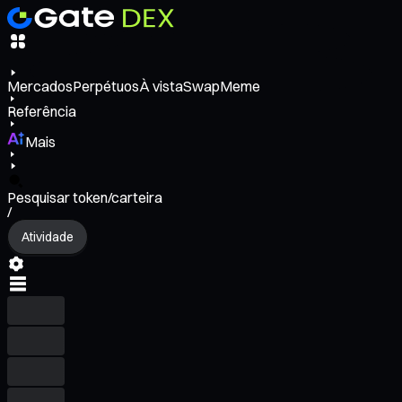
Mercados
Perpétuos
À vista
Swap
Meme
Referência
Mais
Pesquisar token/carteira
/
Atividade