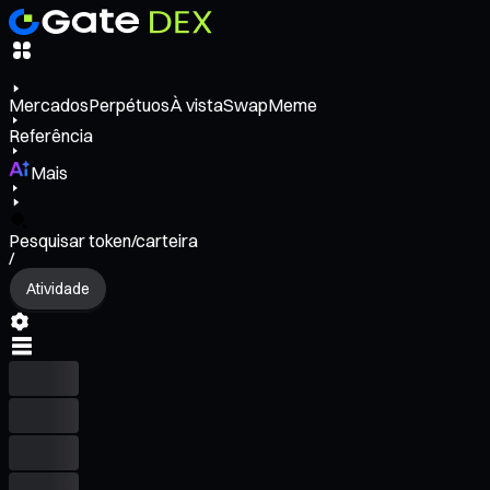
Mercados
Perpétuos
À vista
Swap
Meme
Referência
Mais
Pesquisar token/carteira
/
Atividade