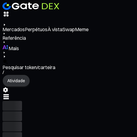
Mercados
Perpétuos
À vista
Swap
Meme
Referência
Mais
Pesquisar token/carteira
/
Atividade