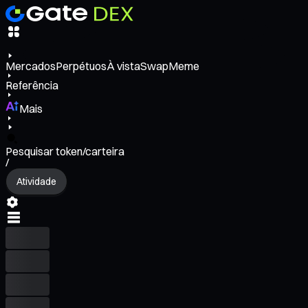
Mercados
Perpétuos
À vista
Swap
Meme
Referência
Mais
Pesquisar token/carteira
/
Atividade