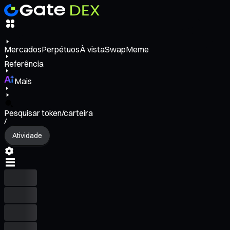
Mercados
Perpétuos
À vista
Swap
Meme
Referência
Mais
Pesquisar token/carteira
/
Atividade