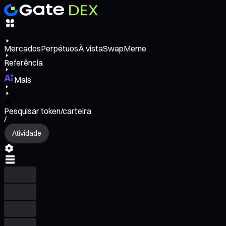
Mercados
Perpétuos
À vista
Swap
Meme
Referência
Mais
Pesquisar token/carteira
/
Atividade