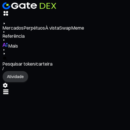
Mercados
Perpétuos
À vista
Swap
Meme
Referência
Mais
Pesquisar token/carteira
/
Atividade