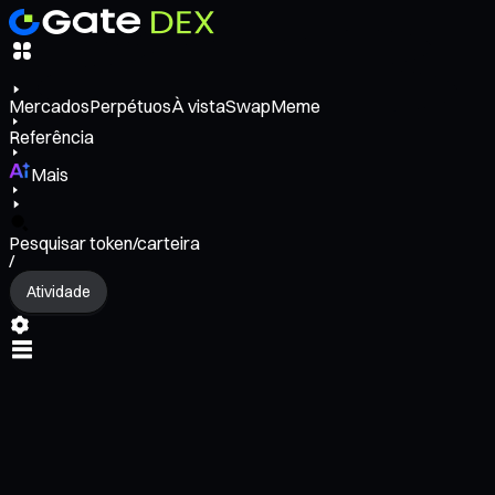
Mercados
Perpétuos
À vista
Swap
Meme
Referência
Mais
Pesquisar token/carteira
/
Atividade