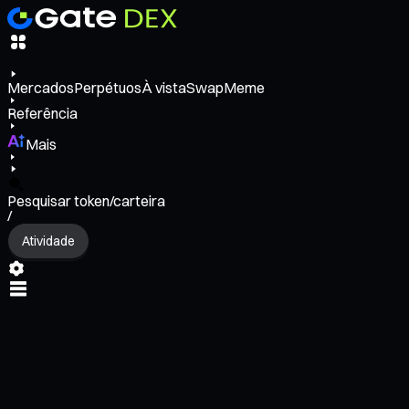
Mercados
Perpétuos
À vista
Swap
Meme
Referência
Mais
Pesquisar token/carteira
/
Atividade