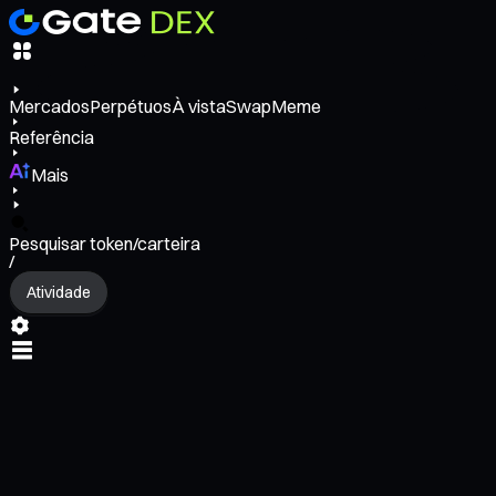
Mercados
Perpétuos
À vista
Swap
Meme
Referência
Mais
Pesquisar token/carteira
/
Atividade