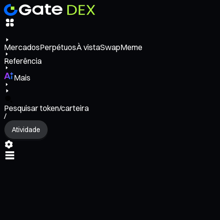
Mercados
Perpétuos
À vista
Swap
Meme
Referência
Mais
Pesquisar token/carteira
/
Atividade