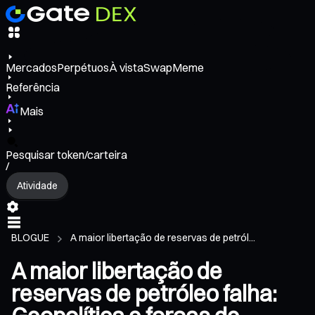
Mercados
Perpétuos
À vista
Swap
Meme
Referência
Mais
Pesquisar token/carteira
/
Atividade
BLOGUE
A maior libertação de reservas de petról...
A maior libertação de
reservas de petróleo falha: