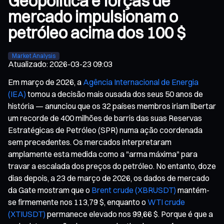
Geopolítica e forças de
mercado impulsionam o
petróleo acima dos 100 $
Market Analysis
Atualizado
:
2026-03-23 09:03
Em março de 2026, a
Agência Internacional de Energia
(IEA)
tomou a decisão mais ousada dos seus 50 anos de
história — anunciou que os 32 países membros iriam libertar
um recorde de 400 milhões de barris das suas Reservas
Estratégicas de Petróleo (SPR) numa ação coordenada
sem precedentes. Os mercados interpretaram
amplamente esta medida como a "arma máxima" para
travar a escalada dos preços do petróleo. No entanto, doze
dias depois, a 23 de março de 2026, os dados de mercado
da Gate mostram que o
Brent crude (XBRUSDT)
mantém-
se firmemente nos 113,79 $, enquanto o
WTI crude
(XTIUSDT)
permanece elevado nos 99,66 $. Porque é que a