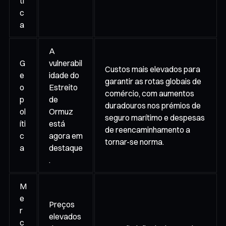
ti
c
a
A
G
vulnerabil
Custos mais elevados para
e
idade do
garantir as rotas globais de
o
Estreito
comércio, com aumentos
p
de
duradouros nos prémios de
ol
Ormuz
seguro marítimo e despesas
íti
está
de reencaminhamento a
c
agora em
tornar-se norma.
a
destaque
.
M
e
Preços
r
elevados
c