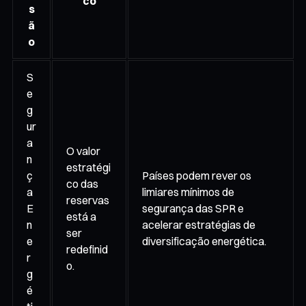
co
s
ã
o
S
e
g
ur
a
O valor
n
estratégi
ç
Países podem rever os
co das
a
limiares mínimos de
reservas
E
segurança das SPR e
está a
n
acelerar estratégias de
ser
e
diversificação energética.
redefinid
r
o.
g
é