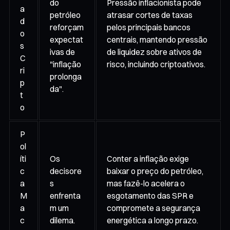
do
Pressão inflacionista pode
a
petróleo
atrasar cortes de taxas
d
reforçam
pelos principais bancos
o
expectat
centrais, mantendo pressão
s
ivas de
de liquidez sobre ativos de
C
"inflação
risco, incluindo criptoativos.
ri
prolonga
p
da".
t
o
P
ol
íti
Os
Conter a inflação exige
c
decisore
baixar o preço do petróleo,
a
s
mas fazê-lo acelera o
M
enfrenta
esgotamento das SPR e
a
m um
compromete a segurança
c
dilema.
energética a longo prazo.