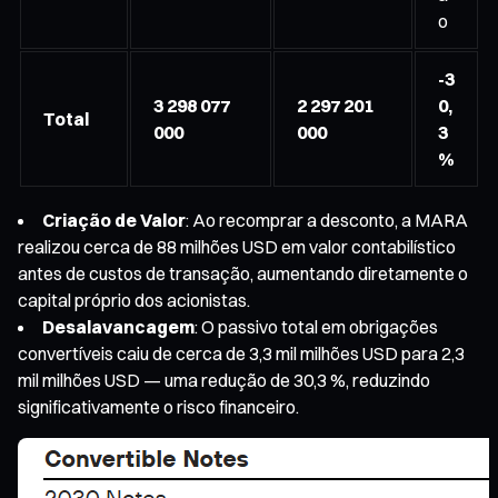
o
-3
3 298 077
2 297 201
0,
Total
000
000
3
%
Criação de Valor
: Ao recomprar a desconto, a MARA
realizou cerca de 88 milhões USD em valor contabilístico
antes de custos de transação, aumentando diretamente o
capital próprio dos acionistas.
Desalavancagem
: O passivo total em obrigações
convertíveis caiu de cerca de 3,3 mil milhões USD para 2,3
mil milhões USD — uma redução de 30,3 %, reduzindo
significativamente o risco financeiro.