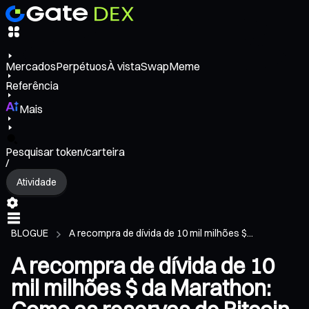
Mercados
Perpétuos
À vista
Swap
Meme
Referência
Mais
Pesquisar token/carteira
/
Atividade
BLOGUE
A recompra de dívida de 10 mil milhões $...
A recompra de dívida de 10
mil milhões $ da Marathon: