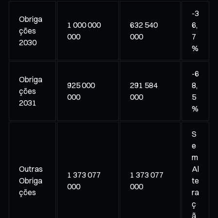
-3
Obriga
1 000 000
632 540
6,
ções
000
000
7
2030
%
-6
Obriga
925 000
291 584
8,
ções
000
000
5
2031
%
S
e
m
Outras
Al
1 373 077
1 373 077
Obriga
te
000
000
ções
ra
ç
ã