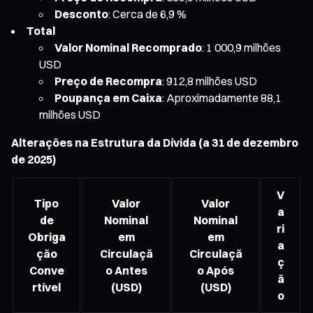
Desconto
: Cerca de 6,9 %
Total
Valor Nominal Recomprado
: 1 000,9 milhões
USD
Preço de Recompra
: 912,8 milhões USD
Poupança em Caixa
: Aproximadamente 88,1
milhões USD
Alterações na Estrutura da Dívida (a 31 de dezembro
de 2025)
V
Tipo
Valor
Valor
a
de
Nominal
Nominal
ri
Obriga
em
em
a
ção
Circulaçã
Circulaçã
ç
Conve
o Antes
o Após
ã
rtível
(USD)
(USD)
o