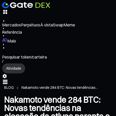
Mercados
Perpétuos
À vista
Swap
Meme
Referência
Mais
Pesquisar token/carteira
/
Atividade
BLOG
Nakamoto vende 284 BTC: Novas tendências...
Nakamoto vende 284 BTC:
Novas tendências na