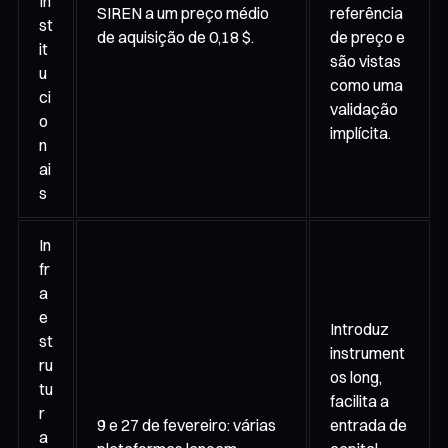
In
SIREN a um preço médio
referência
st
de aquisição de 0,18 $.
de preço e
it
são vistas
u
como uma
ci
validação
o
implícita.
n
ai
s
In
fr
a
e
Introduz
st
instrument
ru
os long,
tu
facilita a
r
9 e 27 de fevereiro: várias
entrada de
a