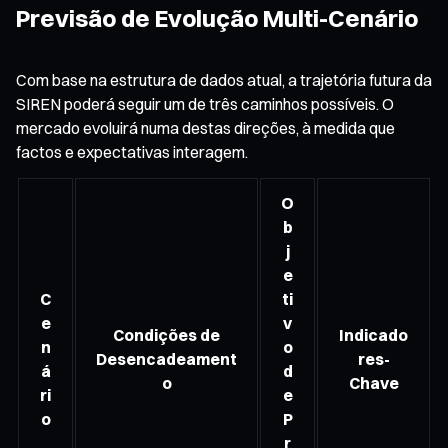
Previsão de Evolução Multi-Cenário
Com base na estrutura de dados atual, a trajetória futura da
SIREN poderá seguir um de três caminhos possíveis. O
mercado evoluirá numa destas direções, à medida que
factos e expectativas interagem.
O
b
j
e
C
ti
e
v
Condições de
Indicado
n
o
Desencadeament
res-
á
d
o
Chave
ri
e
o
P
r