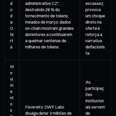
d
administrativo CZ",
escassez,
o
destruindo 26 % do
provoca
d
fornecimento de tokens;
um choque
a
meados de março: dados
direto na
O
on-chain mostram grandes
oferta e
fe
detentores a continuarem
reforça a
rt
a queimar centenas de
narrativa
a
milhares de tokens.
deflacionis
ta.
M
o
vi
As
m
participaç
e
ões
nt
institucion
o
Fevereiro: DWF Labs
ais servem
s
divulga deter 3 milhões de
de