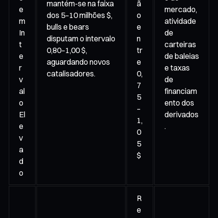
mantém-se na faixa
ã
e
mercado,
dos 5–10 milhões $,
o
m
atividade
bulls e bears
e
In
de
disputam o intervalo
n
t
carteiras
0,80–1,00 $,
tr
e
de baleias
aguardando novos
e
r
e taxas
catalisadores.
0,
v
de
7
al
financiam
5
o
ento dos
–
El
derivados
1,
e
.
0
v
5
a
$
d
o
R
e