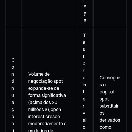
e
ç
o
T
e
s
t
C
a
o
r
n
Volume de
o
Conseguir
ti
negociação spot
in
á o
n
expande-se de
t
capital
u
forma significativa
e
spot
a
(acima dos 20
r
substituir
ç
milhões $), open
v
os
ã
interest cresce
al
derivados
o
moderadamente e
o
como
d
os dados de