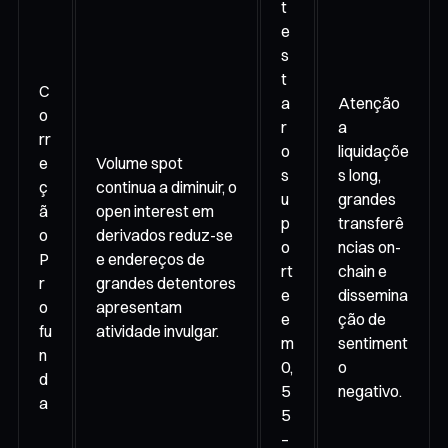
t
e
s
t
C
a
Atenção
o
r
a
rr
o
liquidaçõe
e
Volume spot
s
s long,
ç
continua a diminuir, o
u
grandes
ã
open interest em
p
transferê
o
derivados reduz-se
o
ncias on-
P
e endereços de
rt
chain e
r
grandes detentores
e
dissemina
o
apresentam
e
ção de
fu
atividade invulgar.
m
sentiment
n
0,
o
d
5
negativo.
a
5
–