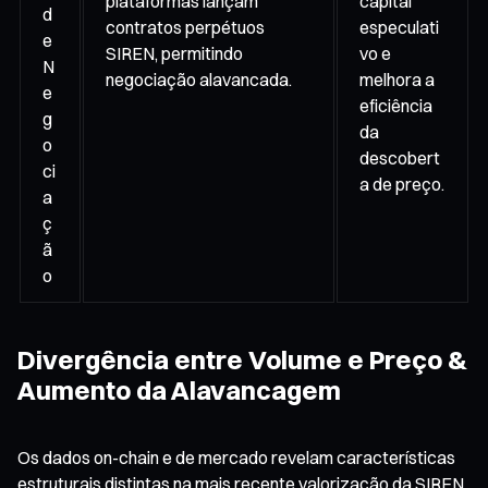
plataformas lançam
capital
d
contratos perpétuos
especulati
e
SIREN, permitindo
vo e
N
negociação alavancada.
melhora a
e
eficiência
g
da
o
descobert
ci
a de preço.
a
ç
ã
o
Divergência entre Volume e Preço &
Aumento da Alavancagem
Os dados on-chain e de mercado revelam características
estruturais distintas na mais recente valorização da SIREN.