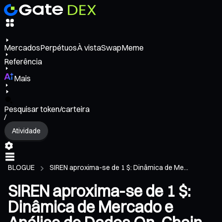
Mercados
Perpétuos
À vista
Swap
Meme
Referência
Mais
Pesquisar token/carteira
/
Atividade
BLOGUE
SIREN aproxima-se de 1 $: Dinâmica de Me...
SIREN aproxima-se de 1 $:
Dinâmica de Mercado e