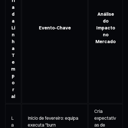
ri
a
d
Análise
a
do
Li
Evento-Chave
Impacto
n
no
h
Mercado
a
T
e
m
p
o
r
al
Cria
L
Início de fevereiro: equipa
expectativ
a
executa "burn
as de