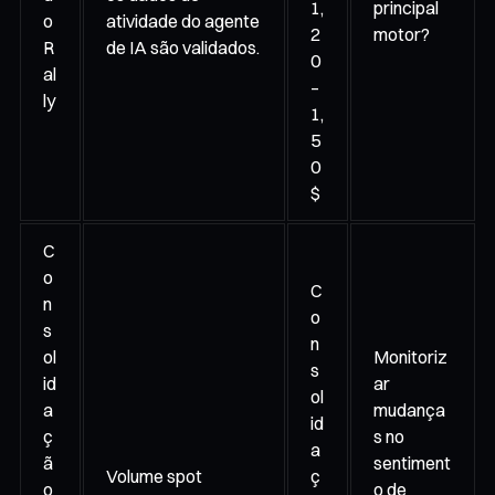
1,
principal
o
atividade do agente
2
motor?
R
de IA são validados.
0
al
–
ly
1,
5
0
$
C
o
C
n
o
s
n
ol
Monitoriz
s
id
ar
ol
a
mudança
id
ç
s no
a
ã
sentiment
Volume spot
ç
o
o de