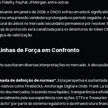
Fidelity, PayPal, JPMorgan, entre outras.
levante: em janeiro de 2026, o ONDO sofreu um unlock significati
rou uma pressão vendedora prolongada no período seguinte. A v
utural do unlock no mercado secundário permanece por resolver
tas do protocolo será canalizada para os detentores do token
ica de valorização.
 Linhas de Força em Confronto
ho suscitaram diversas interpretações no mercado. A discussão
mada de definição de normas".
Esta perspetiva é sustentada
nativos como Fireblocks, Anchorage Digital e Ondo. Frank La Sa
to dos mercados, trazendo nova liquidez, transparência e eficiê
pecialmente pela sua experiência com ações, ETFs e Treasuries 
cito" por parte do sistema regulatório e da infraestrutura finance