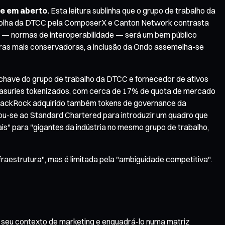
ce em aberto.
Esta leitura sublinha que o grupo de trabalho da
escolha da DTCC pela ComposerX e Canton Network contrasta
po — normas de interoperabilidade — será um bem público
turas mais conservadoras, a inclusão da Ondo assemelha-se
ave do grupo de trabalho da DTCC e fornecedor de ativos
asuries tokenizados, com cerca de 17% de quota de mercado
a BlackRock adquirido também tokens de governance da
ciou-se ao Standard Chartered para introduzir um quadro que
ais" para "gigantes da indústria no mesmo grupo de trabalho,
fraestrutura", mas é limitada pela "ambiguidade competitiva".
 do seu contexto de marketing e enquadrá-lo numa matriz