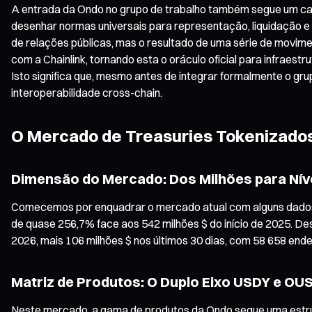
A entrada da Ondo no grupo de trabalho também segue um cal
desenhar normas universais para representação, liquidação e
de relações públicas, mas o resultado de uma série de movime
com a Chainlink, tornando esta o oráculo oficial para infraest
Isto significa que, mesmo antes de integrar formalmente o g
interoperabilidade cross-chain.
O Mercado de Treasuries Tokenizados
Dimensão do Mercado: Dos Milhões para Nív
Comecemos por enquadrar o mercado atual com alguns dados. S
de quase 256,7% face aos 542 milhões $ do início de 2025. De
2026, mais 106 milhões $ nos últimos 30 dias, com 58 658 ende
Matriz de Produtos: O Duplo Eixo USDY e OU
Neste mercado, a gama de produtos da Ondo segue uma estrutu