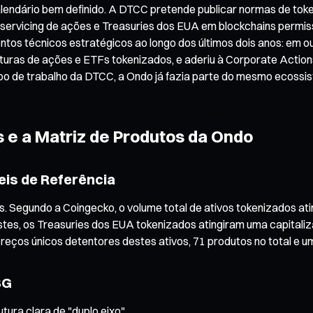
endário bem definido. A DTCC pretende publicar normas de toke
 servicing de ações e Treasuries dos EUA em blockchains permis
ntos técnicos estratégicos ao longo dos últimos dois anos: em 
ruturas de ações e ETFs tokenizados, e aderiu à Corporate Action
rupo de trabalho da DTCC, a Ondo já fazia parte do mesmo ecoss
 e a Matriz de Produtos da Ondo
eis de Referência
egundo a Coingecko, o volume total de ativos tokenizados ating
stes, os Treasuries dos EUA tokenizados atingiram uma capitaliza
reços únicos detentores destes ativos, 71 produtos no total e u
SG
ra clara de "duplo eixo".