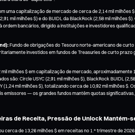
m uma capitalização de mercado de cerca de 2,14 mil milhões $ n
(2,91 mil milhões $) e do BUIDL da BlackRock (2,58 mil milhões 
ordem bancários, dirigido a instituições e investidores qualific
nd):
Fundo de obrigações do Tesouro norte-americano de curt
ritariamente investidos em fundos de Treasuries de curto prazo
 mil milhões $ em capitalização de mercado, aproximadamente 1
dos são: Circle USYC (2,91 mil milhões $), BlackRock BUIDL (2,58 
1,24 mil milhões $), totalizando cerca de 10,92 mil milhões $. O
ais emissores — os grandes fundos mantêm quotas significativa
iras de Receita, Pressão de Unlock Mantém-s
 cerca de 13,26 milhões $ em receitas no 1.º trimestre de 2026,