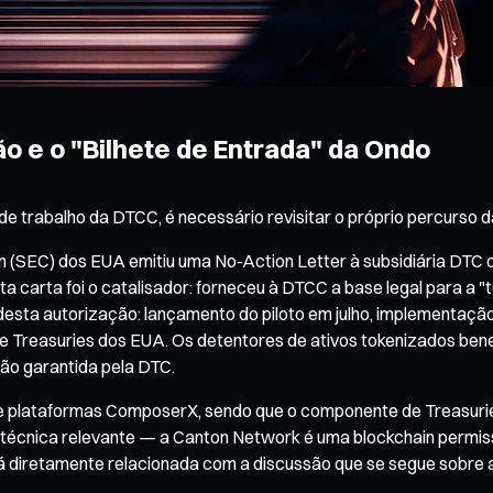
 e o "Bilhete de Entrada" da Ondo
e trabalho da DTCC, é necessário revisitar o próprio percurso 
(SEC) dos EUA emitiu uma No-Action Letter à subsidiária DTC da
a carta foi o catalisador: forneceu à DTCC a base legal para a "
esta autorização: lançamento do piloto em julho, implementação 
s e Treasuries dos EUA. Os detentores de ativos tokenizados ben
ação garantida pela DTC.
 de plataformas ComposerX, sendo que o componente de Treasuri
 técnica relevante — a Canton Network é uma blockchain permi
stá diretamente relacionada com a discussão que se segue sobre