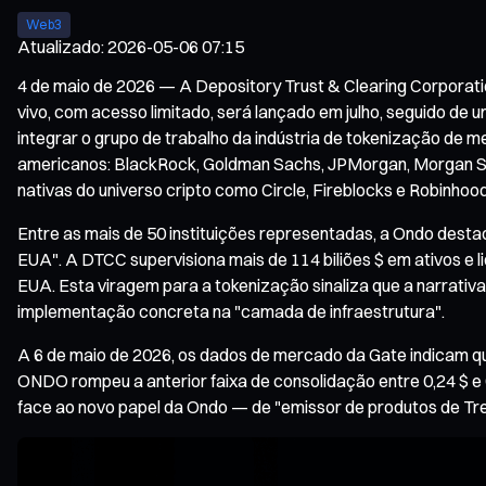
Web3
Atualizado
:
2026-05-06 07:15
4 de maio de 2026 — A Depository Trust & Clearing Corporation
vivo, com acesso limitado, será lançado em julho, seguido d
integrar o grupo de trabalho da indústria de tokenização de 
americanos: BlackRock, Goldman Sachs, JPMorgan, Morgan Sta
nativas do universo cripto como Circle, Fireblocks e Robinhood
Entre as mais de 50 instituições representadas, a Ondo dest
EUA". A DTCC supervisiona mais de 114 biliões $ em ativos e li
EUA. Esta viragem para a tokenização sinaliza que a narrativa
implementação concreta na "camada de infraestrutura".
A 6 de maio de 2026, os dados de mercado da Gate indicam q
ONDO rompeu a anterior faixa de consolidação entre 0,24 $ e 
face ao novo papel da Ondo — de "emissor de produtos de Tre