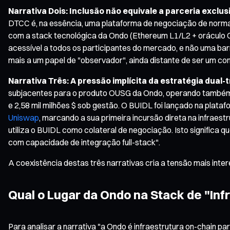
Narrativa Dois: Inclusão não equivale a parceria exclu
DTCC é, na essência, uma plataforma de negociação de norma
com a stack tecnológica da Ondo (Ethereum L1/L2 + oráculo C
acessível a todos os participantes do mercado, e não uma bar
mais a um papel de "observador", ainda distante de ser um c
Narrativa Três: A pressão implícita da estratégia dual-
subjacentes para o produto OUSG da Ondo, operando também 
e 2,58 mil milhões $ sob gestão. O BUIDL foi lançado na pla
Uniswap
, marcando a sua primeira incursão direta na infraes
utiliza o BUIDL como colateral de negociação. Isto significa q
com capacidade de integração full-stack".
A coexistência destas três narrativas cria a tensão mais inte
Qual o Lugar da Ondo na Stack de "Inf
Para analisar a narrativa "a Ondo é infraestrutura on-chain p