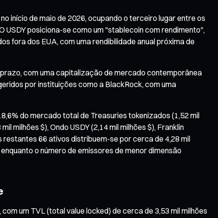
o início de maio de 2026, ocupando o terceiro lugar entre os
$). O USDY posiciona-se como um "stablecoin com rendimento",
ados fora dos EUA, com uma rendibilidade anual próxima de
o prazo, com uma capitalização de mercado contemporânea
 geridos por instituições como a BlackRock, com uma
8,6% do mercado total de Treasuries tokenizados (1,52 mil
mil milhões $), Ondo USDY (2,14 mil milhões $), Franklin
s restantes 66 ativos distribuem-se por cerca de 4,28 mil
s, enquanto o número de emissores de menor dimensão
e
 com um TVL (total value locked) de cerca de 3,53 mil milhões