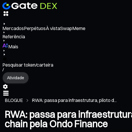
Mercados
Perpétuos
À vista
Swap
Meme
Referência
Mais
Pesquisar token/carteira
/
Atividade
BLOGUE
RWA: passa para infraestrutura, piloto d...
RWA: passa para infraestrutur
chain pela Ondo Finance