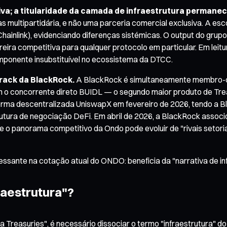
siva; a titularidade da camada de infraestrutura permane
s multipartidária, e não uma parceria comercial exclusiva. A 
hainlink), evidenciando diferenças sistémicas. O output do gru
reira competitiva para qualquer protocolo em particular. Em lei
omponente insubstituível no ecossistema da DTCC.
track da BlackRock.
A BlackRock é simultaneamente membro-ch
o concorrente direto BUIDL — o segundo maior produto de Tre
taforma descentralizada UniswapX em fevereiro de 2026, tendo 
trutura de negociação DeFi. Em abril de 2026, a BlackRock asso
ue o panorama competitivo da Ondo pode evoluir de "rivais setori
ressante na cotação atual do ONDO: beneficia da "narrativa de in
raestrutura"?
ara Treasuries", é necessário dissociar o termo "infraestrutura"