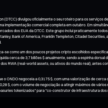
 (DTCC) divulgou oficialmente o seu roteiro para os serviços de
e uma implementação comercial completa em outubro. Em simultân
mercados dos EUA da DTCC. Este grupo inclui praticamente todos 
nley, Bank of America, Franklin Templeton, Citadel Securities
.
aca-se como um dos poucos projetos cripto escolhidos especific
quida cerca de 3,7 biliões $ anualmente, sendo a espinha dorsal 
 dos RWA (real-world assets, ou ativos do mundo real), antes co
ue o ONDO negoceia a 0,3175 $, com uma valorização de cerca d
0,28 $, com o volume de negociação a atingir máximos de vários m
asuries tokenizados" para "co-construtor de infraestrutura dos