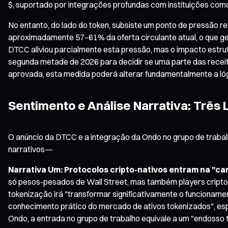
$, suportado por integrações profundas com instituições como 
No entanto, do lado do token, subsiste um ponto de pressão re
aproximadamente 57–61% da oferta circulante atual, o que ge
DTCC aliviou parcialmente esta pressão, mas o impacto estr
segunda metade de 2026 para decidir se uma parte das recei
aprovada, esta medida poderá alterar fundamentalmente a lóg
Sentimento e Análise Narrativa: Três
O anúncio da DTCC e a integração da Ondo no grupo de trabal
narrativos—
Narrativa Um: Protocolos cripto-nativos entram na "ca
só pesos-pesados de Wall Street, mas também players cripto-
tokenização irá "transformar significativamente o funcionamen
conhecimento prático do mercado de ativos tokenizados", es
Ondo, a entrada no grupo de trabalho equivale a um "endosso tá