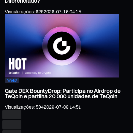
Diferenciado?
Visualizações
:
628
2026-07-16 04:15
Web3
Gate DEX BountyDrop: Participa no Airdrop de
TeQoin e partilha 20 000 unidades de TeQoin
Visualizações
:
534
2026-07-08 14:51