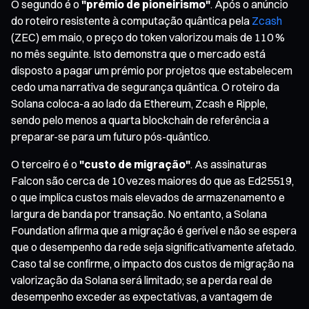
O segundo é o
"prémio de pioneirismo"
. Após o anúncio
do roteiro resistente à computação quântica pela
Zcash
(ZEC) em maio, o preço do token valorizou mais de 110 %
no mês seguinte. Isto demonstra que o mercado está
disposto a pagar um prémio por projetos que estabelecem
cedo uma narrativa de segurança quântica. O roteiro da
Solana coloca-a ao lado da Ethereum, Zcash e Ripple,
sendo pelo menos a quarta blockchain de referência a
preparar-se para um futuro pós-quântico.
O terceiro é o
"custo de migração"
. As assinaturas
Falcon são cerca de 10 vezes maiores do que as Ed25519,
o que implica custos mais elevados de armazenamento e
largura de banda por transação. No entanto, a Solana
Foundation afirma que a migração é gerível e não se espera
que o desempenho da rede seja significativamente afetado.
Caso tal se confirme, o impacto dos custos de migração na
valorização da Solana será limitado; se a perda real de
desempenho exceder as expectativas, a vantagem de