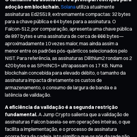
adoção em blockchain.
Solana
utiliza atualmente
assinaturas Ed25519, extremamente compactas: 32 bytes
para a chave pública e 64 bytes para a assinatura. O
Falcon-512, por comparação, apresenta uma chave pública
de 897 bytes e uma assinatura de cerca de 666 bytes—
aproximadamente 10 vezes maior, mas ainda assim a
menor entre os padrões pós-quânticos selecionados pelo
NIST. Para referência, as assinaturas Dilithium2 rondam os 2
420 bytes e as SPHINCS+ ultrapassam os 17 KB. Numa
blockchain concebida para elevado débito, o tamanho da
assinatura impacta diretamente os custos de
armazenamento, o consumo de largura de banda e a
latência de validação.
A eficiência da validação é a segunda restrição
fundamental.
A Jump Crypto salienta que a validação de
assinaturas Falcon baseia-se em operações inteiras, o que
facilita a implementação, e o processo de assinatura
ocorre fora da cadeia. Isto significa que os nós da rede não