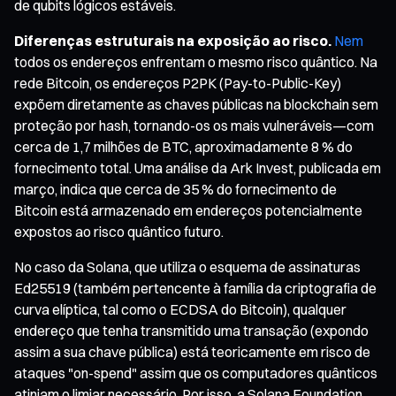
de qubits lógicos estáveis.
Diferenças estruturais na exposição ao risco.
Nem
todos os endereços enfrentam o mesmo risco quântico. Na
rede Bitcoin, os endereços P2PK (Pay-to-Public-Key)
expõem diretamente as chaves públicas na blockchain sem
proteção por hash, tornando-os os mais vulneráveis—com
cerca de 1,7 milhões de BTC, aproximadamente 8 % do
fornecimento total. Uma análise da Ark Invest, publicada em
março, indica que cerca de 35 % do fornecimento de
Bitcoin está armazenado em endereços potencialmente
expostos ao risco quântico futuro.
No caso da Solana, que utiliza o esquema de assinaturas
Ed25519 (também pertencente à família da criptografia de
curva elíptica, tal como o ECDSA do Bitcoin), qualquer
endereço que tenha transmitido uma transação (expondo
assim a sua chave pública) está teoricamente em risco de
ataques "on-spend" assim que os computadores quânticos
atinjam o limiar necessário. Por isso, a Solana Foundation