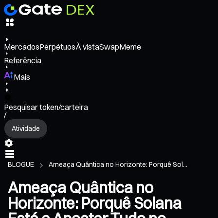
Mercados
Perpétuos
À vista
Swap
Meme
Referência
Mais
Pesquisar token/carteira
/
Atividade
BLOGUE
Ameaça Quântica no Horizonte: Porquê Sol...
Ameaça Quântica no
Horizonte: Porquê Solana