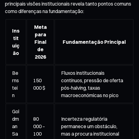
principais visões institucionais revela tanto pontos comuns
como diferenças na fundamentação:
Meta
Ins
para
tit
Final
Fundamentação Principal
uiç
de
ão
2026
Be
Fluxos institucionais
rns
150
contínuos, pressão de oferta
tei
000 $
pós-halving, taxas
n
macroeconómicas no pico
Gol
dm
80
Incerteza regulatória
an
000 –
permanece um obstáculo,
Sa
100
mas a procura institucional