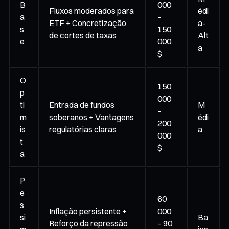
B
000
Fluxos moderados para
édi
a
–
ETF + Concretização
a-
s
150
de cortes de taxas
Alt
e
000
a
$
O
150
p
000
ti
Entrada de fundos
M
–
m
soberanos + Vantagens
édi
200
is
regulatórias claras
a
000
t
$
a
P
e
60
s
Inflação persistente +
000
si
Ba
Reforço da repressão
– 90