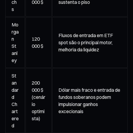
ch
000 $
sustenta o piso
s
Mo
rga
Fluxos de entrada em ETF
n
120
spot são o principal motor,
St
000 $
melhoria da liquidez
anl
ey
St
an
200
dar
000 $
Dólar mais fraco e entrada de
d
(cenár
fundos soberanos podem
Ch
io
impulsionar ganhos
art
optimi
excecionais
ere
sta)
d