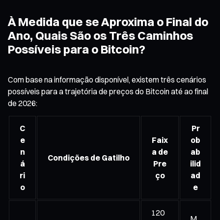
À Medida que se Aproxima o Final do
Ano, Quais São os Três Caminhos
Possíveis para o Bitcoin?
Com base na informação disponível, existem três cenários
possíveis para a trajetória de preços do Bitcoin até ao final
de 2026:
C
Pr
e
Faix
ob
n
a de
ab
Condições de Gatilho
á
Pre
ilid
ri
ço
ad
o
e
120
M