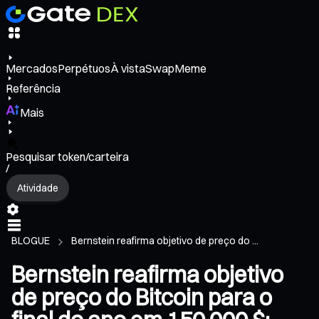
Mercados
Perpétuos
À vista
Swap
Meme
Referência
Mais
Pesquisar token/carteira
/
Atividade
BLOGUE
Bernstein reafirma objetivo de preço do ...
Bernstein reafirma objetivo
de preço do Bitcoin para o