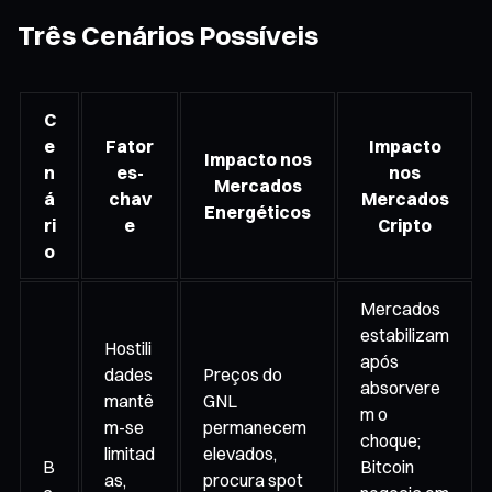
Três Cenários Possíveis
C
e
Fator
Impacto
Impacto nos
n
es-
nos
Mercados
á
chav
Mercados
Energéticos
ri
e
Cripto
o
Mercados
estabilizam
Hostili
após
dades
Preços do
absorvere
mantê
GNL
m o
m-se
permanecem
choque;
limitad
elevados,
B
Bitcoin
as,
procura spot