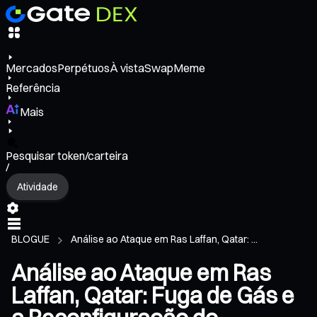
Mercados
Perpétuos
À vista
Swap
Meme
Referência
Mais
Pesquisar token/carteira
/
Atividade
BLOGUE
Análise ao Ataque em Ras Laffan, Qatar: ...
Análise ao Ataque em Ras
Laffan, Qatar: Fuga de Gás e