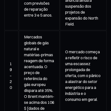
anuncia ainda a
com previsões
suspensão dos
de reparação
projetos de
entre 3 e 5 anos.
expansão do North
Field.
Mercados
globais de gás
natural e
O mercado começa
matérias-primas
a refletir o risco de
reagem de forma
1
uma escassez
acentuada. O
9
prolongada de
preço de
–
oferta, com o pânico
referência do
2
a alastrar do setor
gás europeu
0
energético para a
dispara até 35%.
indústria e o
O Brent mantém-
consumo em geral.
se acima dos 106
$ [dados de