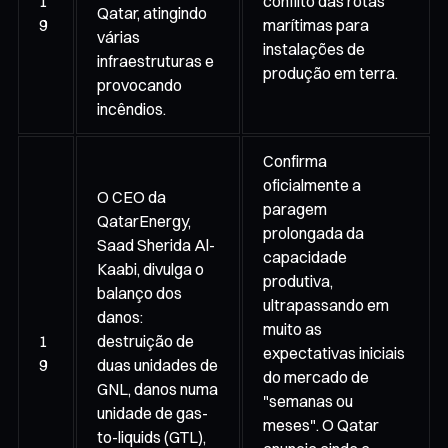
1
conflito das rotas
Qatar, atingindo
9
marítimas para
várias
instalações de
infraestruturas e
produção em terra.
provocando
incêndios.
Confirma
oficialmente a
O CEO da
paragem
QatarEnergy,
prolongada da
Saad Sherida Al-
capacidade
Kaabi, divulga o
produtiva,
balanço dos
ultrapassando em
danos:
muito as
1
destruição de
expectativas iniciais
9
duas unidades de
do mercado de
GNL, danos numa
"semanas ou
unidade de gas-
meses". O Qatar
to-liquids (GTL),