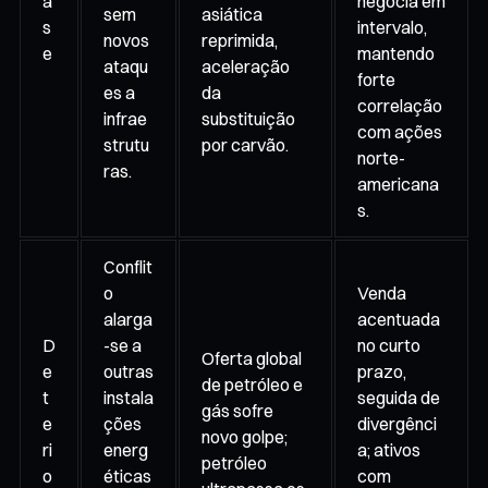
a
negocia em
sem
asiática
s
intervalo,
novos
reprimida,
e
mantendo
ataqu
aceleração
forte
es a
da
correlação
infrae
substituição
com ações
strutu
por carvão.
norte-
ras.
americana
s.
Conflit
o
Venda
alarga
acentuada
D
-se a
no curto
Oferta global
e
outras
prazo,
de petróleo e
t
instala
seguida de
gás sofre
e
ções
divergênci
novo golpe;
ri
energ
a; ativos
petróleo
o
éticas
com