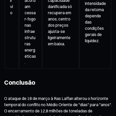
lí
acord
capacidade
intensidade
vi
am
danificada só
da retoma
o
cessa
recupera em
depende
r-fogo
anos; centro
das
nas
dos preços
condições
infrae
ajusta-se
gerais de
strutu
ligeiramente
liquidez.
ras
em baixa.
energ
éticas
.
Conclusão
O ataque de 18 de março à Ras Laffan alterou o horizonte
temporal do conflito no Médio Oriente de "dias" para "anos".
O encerramento de 12,8 milhões de toneladas de