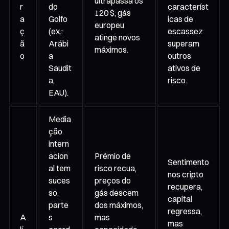
ultrapassa os
r
do
característ
120 $; gás
a
Golfo
icas de
europeu
ç
(ex.:
escassez
atinge novos
ã
Arábi
superam
máximos.
o
a
outros
Saudit
ativos de
a,
risco.
EAU).
Media
ção
intern
acion
Prémio de
Sentimento
al tem
risco recua,
nos cripto
suces
preços do
recupera,
so,
gás descem
capital
parte
dos máximos,
regressa,
A
s
mas
mas