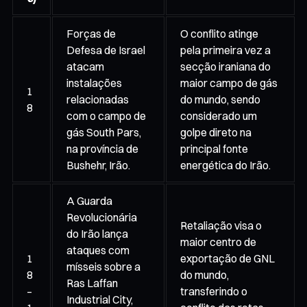
Forças de
O conflito atinge
Defesa de Israel
pela primeira vez a
atacam
secção iraniana do
instalações
maior campo de gás
1
relacionadas
do mundo, sendo
8
com o campo de
considerado um
gás South Pars,
golpe direto na
na província de
principal fonte
Bushehr, Irão.
energética do Irão.
A Guarda
Revolucionária
Retaliação visa o
do Irão lança
maior centro de
ataques com
1
exportação de GNL
mísseis sobre a
8
do mundo,
Ras Laffan
–
transferindo o
Industrial City,