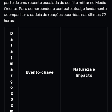
parte de uma recente escalada do conflito militar no Médio
Oriente. Para compreender o contexto atual, é fundamental
acompanhar a cadeia de reações ocorridas nas últimas 72
horas:
D
a
t
a
(
m
a
Natureza e
Evento-chave
r
Impacto
ç
o
2
0
2
6)