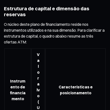
Estrutura de capital e dimensão das
reservas
O núcleo deste plano de financiamento reside nos
instrumentos utilizados e na sua dimensão. Para clarificar a
estrutura de capital, o quadro abaixo resume as três
ofertas ATM:
V
a
l
o
r
Instrum
a
ento de
Características e
lv
financia
posicionamento
o
mento
(
U