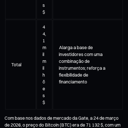
s
$
4
4,
1
m
Alarga a base de
il
investidores com uma
m
combinação de
Total
il
instrumentos; reforça a
h
flexibilidade de
õ
financiamento
e
s
$
Com base nos dados de mercado da Gate, a 24 de março
de 2026, o preço do Bitcoin (BTC) era de 71 132 $, com um