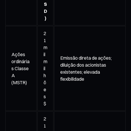
S
D
)
2
1
m
Ações
il
Emissão direta de ações;
ordinária
m
diluição dos acionistas
s Classe
il
existentes; elevada
A
h
flexibilidade
(MSTR)
õ
e
s
$
2
1