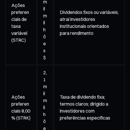
m
Ações
il
preferen
Dividendos fixos ou variáveis;
m
ciais de
atrai investidores
il
taxa
institucionais orientados
h
variável
para rendimento
õ
(STRC)
e
s
$
2,
1
m
il
Ações
Taxa de dividendo fixa;
m
preferen
termos claros; dirigido a
il
ciais 8,00
investidores com
h
% (STRK)
preferências específicas
õ
e