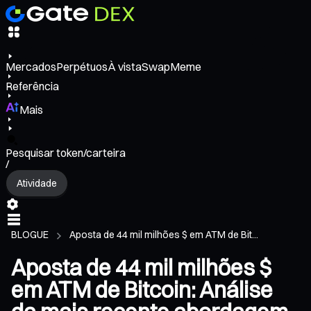
Mercados
Perpétuos
À vista
Swap
Meme
Referência
Mais
Pesquisar token/carteira
/
Atividade
BLOGUE
Aposta de 44 mil milhões $ em ATM de Bit...
Aposta de 44 mil milhões $
em ATM de Bitcoin: Análise