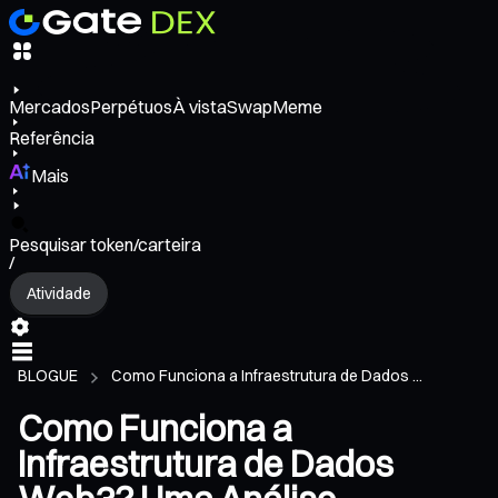
Mercados
Perpétuos
À vista
Swap
Meme
Referência
Mais
Pesquisar token/carteira
/
Atividade
BLOGUE
Como Funciona a Infraestrutura de Dados ...
Como Funciona a
Infraestrutura de Dados