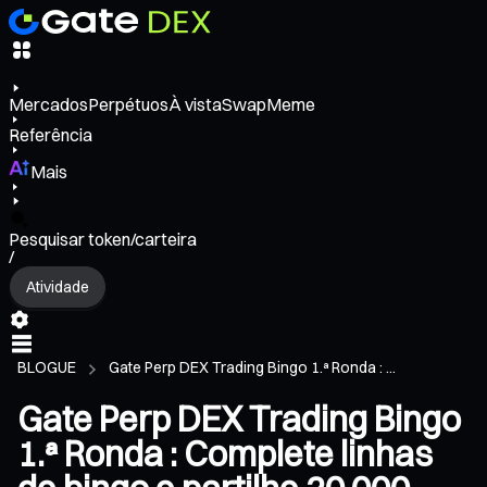
Mercados
Perpétuos
À vista
Swap
Meme
Referência
Mais
Pesquisar token/carteira
/
Atividade
BLOGUE
Gate Perp DEX Trading Bingo 1.ª Ronda : ...
Gate Perp DEX Trading Bingo
1.ª Ronda : Complete linhas