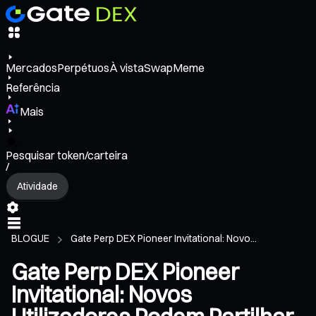
Mercados
Perpétuos
À vista
Swap
Meme
Referência
Mais
Pesquisar token/carteira
/
Atividade
BLOGUE
Gate Perp DEX Pioneer Invitational: Novo...
Gate Perp DEX Pioneer
Invitational: Novos