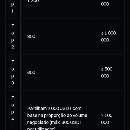
1 200
p
000
1
T
o
≥ 1 000
800
p
000
2
T
o
≥ 500
600
p
000
3
T
o
Partilham 2 000 USDT com
p
base na proporção do volume
≥ 100
4
negociado (máx. 300 USDT
000
–
por utilizador)