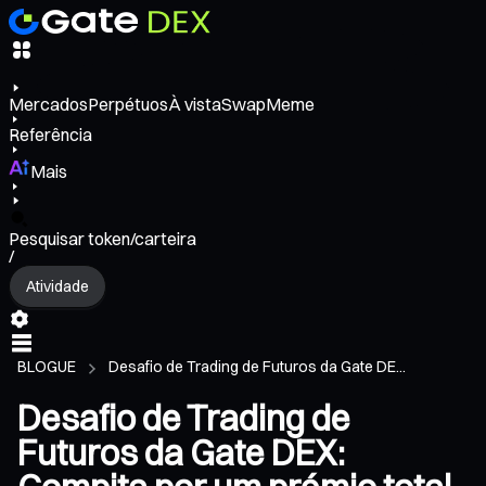
Mercados
Perpétuos
À vista
Swap
Meme
Referência
Mais
Pesquisar token/carteira
/
Atividade
BLOGUE
Desafio de Trading de Futuros da Gate DE...
Desafio de Trading de
Futuros da Gate DEX: