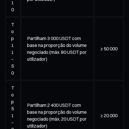
1
0
T
o
p
Partilham 3 000 USDT com
1
base na proporção do volume
≥ 50 000
1
negociado (máx. 80 USDT por
–
utilizador)
5
0
T
o
p
Partilham 2 400 USDT com
5
base na proporção do volume
1
≥ 20 000
negociado (máx. 20 USDT por
–
utilizador)