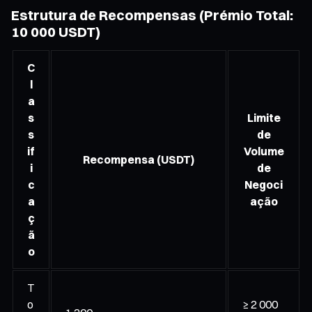
Estrutura de Recompensas (Prémio Total:
10 000 USDT)
C
l
a
s
Limite
s
de
if
Volume
Recompensa (USDT)
i
de
c
Negoci
a
ação
ç
ã
o
T
o
≥ 2 000