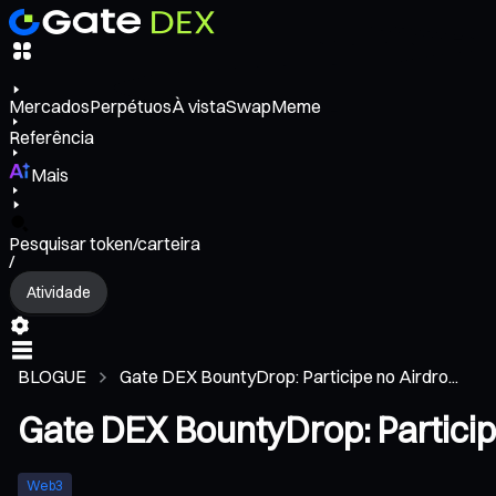
Mercados
Perpétuos
À vista
Swap
Meme
Referência
Mais
Pesquisar token/carteira
/
Atividade
BLOGUE
Gate DEX BountyDrop: Participe no Airdro...
Gate DEX BountyDrop: Particip
Web3