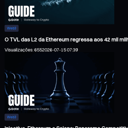
Web3
O TVL das L2 da Ethereum regressa aos 42 mil mil
Visualizações
:
655
2026-07-15 07:39
Web3