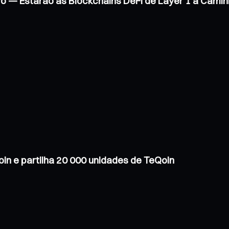
vo — Estarão as Blockchains DeFi de Layer 1 a Cam
in e partilha 20 000 unidades de TeQoin