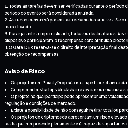
Todas as tarefas devem ser verificadas durante o período do
período do evento será considerada anulada.
As recompensas só podem ser reclamadas uma vez. Se o me
mais elevado.
Para garantir a imparcialidade, todos os destinatários das
dispositivo participarem, a recompensa será atribuída aleato
O Gate DEX reserva-se o direito de interpretação final des
obtenção de recompensas.
Aviso de Risco
Os projetos em BountyDrop são startups blockchain ainda em 
Compreender startups blockchain e avaliar os seus riscos 
O projeto no qual participa pode apresentar uma volatilidad
regulação e condições de mercado.
Existe a possibilidade de não conseguir retirar total ou 
Os projetos de criptomoeda apresentam um risco elevado e o
se de que compreende plenamente e é capaz de suportar os ris