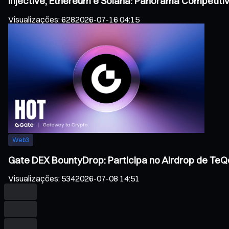
Injective, Ethereum e Solana: Panorama Competiti
Visualizações
:
628
2026-07-16 04:15
Web3
Gate DEX BountyDrop: Participa no Airdrop de TeQo
Visualizações
:
534
2026-07-08 14:51