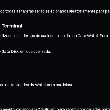
uído todas as tarefas serão selecionados aleatoriamente para pa
s Terminal
ilizando o endereço de qualquer rede da sua Gate Wallet. Para s
o Gate DEX, em qualquer rede.
 de Atividades da Wallet para participar.
o evento, clicando em "Verificar", para serem consideradas parti