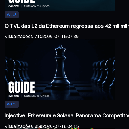
Web3
O TVL das L2 da Ethereum regressa aos 42 mil mil
Visualizações
:
710
2026-07-15 07:39
Web3
Injective, Ethereum e Solana: Panorama Competiti
Visualizações
:
656
2026-07-16 04:15