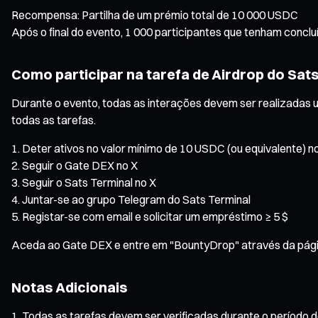
Recompensa: Partilha de um prémio total de 10 000 USDC
Após o final do evento, 1 000 participantes que tenham concl
Como participar na tarefa de Airdrop do Sat
Durante o evento, todas as interações devem ser realizadas ut
todas as tarefas.
Deter ativos no valor mínimo de 10 USDC (ou equivalente) n
Seguir o Gate DEX no X
Seguir o Sats Terminal no X
Juntar-se ao grupo Telegram do Sats Terminal
Registar-se com email e solicitar um empréstimo ≥ 5 $
Aceda ao Gate DEX e entre em "BountyDrop" através da página
Notas Adicionais
Todas as tarefas devem ser verificadas durante o período d