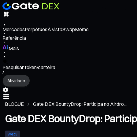
Mercados
Perpétuos
À vista
Swap
Meme
Referência
Mais
Pesquisar token/carteira
/
Atividade
BLOGUE
Gate DEX BountyDrop: Participa no Airdro...
Gate DEX BountyDrop: Particip
Web3