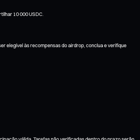
rtilhar 10 000 USDC.
er elegível às recompensas do airdrop, conclua e verifique
cipação válida. Tarefas não verificadas dentro do prazo serão