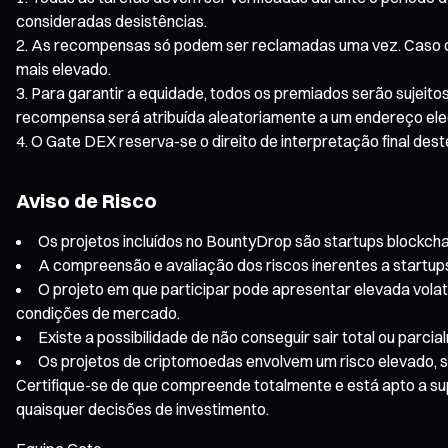
consideradas desistências.
As recompensas só podem ser reclamadas uma vez. Caso o 
mais elevado.
Para garantir a equidade, todos os premiados serão sujeitos
recompensa será atribuída aleatoriamente a um endereço eleg
O Gate DEX reserva-se o direito de interpretação final des
Aviso de Risco
Os projetos incluídos no BountyDrop são startups blockchain
A compreensão e avaliação dos riscos inerentes a startup
O projeto em que participar pode apresentar elevada volat
condições de mercado.
Existe a possibilidade de não conseguir sair total ou par
Os projetos de criptomoedas envolvem um risco elevado, se
Certifique-se de que compreende totalmente e está apto a sup
quaisquer decisões de investimento.