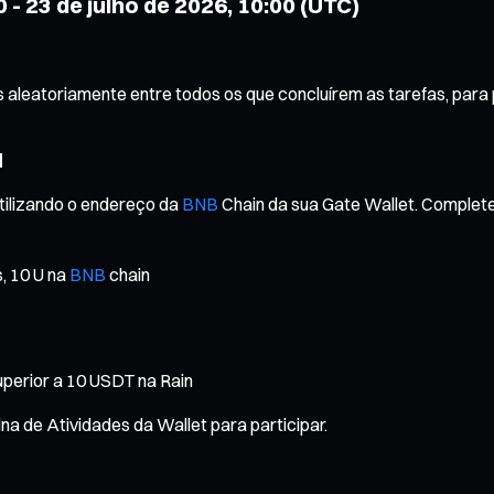
 - 23 de julho de 2026, 10:00 (UTC)
s aleatoriamente entre todos os que concluírem as tarefas, para 
N
tilizando o endereço da
BNB
Chain da sua Gate Wallet. Complete 
, 10 U na
BNB
chain
uperior a 10 USDT na Rain
 de Atividades da Wallet para participar.