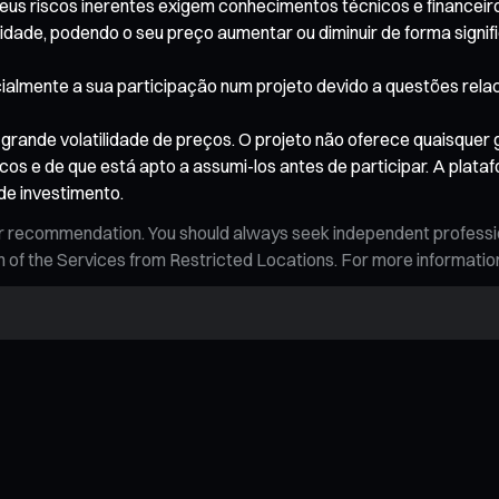
eus riscos inerentes exigem conhecimentos técnicos e financei
dade, podendo o seu preço aumentar ou diminuir de forma signific
parcialmente a sua participação num projeto devido a questões re
rande volatilidade de preços. O projeto não oferece quaisquer g
cos e de que está apto a assumi-los antes de participar. A plat
de investimento.
n, or recommendation. You should always seek independent profess
tion of the Services from Restricted Locations. For more informati