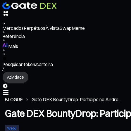
Mercados
Perpétuos
À vista
Swap
Meme
Referência
Mais
Pesquisar token/carteira
/
Atividade
BLOGUE
Gate DEX BountyDrop: Participe no Airdro...
Gate DEX BountyDrop: Participe
Web3