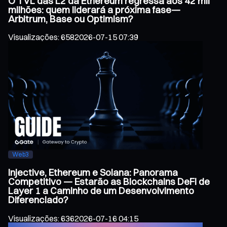
O TVL das L2 da Ethereum regressa aos 42 mil
milhões: quem liderará a próxima fase—
Arbitrum, Base ou Optimism?
Visualizações
:
658
2026-07-15 07:39
Web3
Injective, Ethereum e Solana: Panorama
Competitivo — Estarão as Blockchains DeFi de
Layer 1 a Caminho de um Desenvolvimento
Diferenciado?
Visualizações
:
636
2026-07-16 04:15