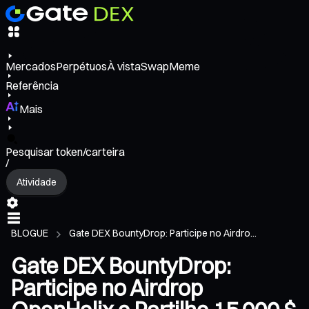
Mercados
Perpétuos
À vista
Swap
Meme
Referência
Mais
Pesquisar token/carteira
/
Atividade
BLOGUE
Gate DEX BountyDrop: Participe no Airdro...
Gate DEX BountyDrop:
Participe no Airdrop