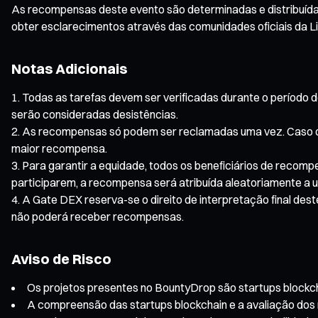
As recompensas deste evento são determinadas e distribuídas
obter esclarecimentos através das comunidades oficiais da L
Notas Adicionais
Todas as tarefas devem ser verificadas durante o período do
serão consideradas desistências.
As recompensas só podem ser reclamadas uma vez. Caso o 
maior recompensa.
Para garantir a equidade, todos os beneficiários de recomp
participarem, a recompensa será atribuída aleatoriamente a u
A Gate DEX reserva-se o direito de interpretação final des
não poderá receber recompensas.
Aviso de Risco
Os projetos presentes no BountyDrop são startups blockchain
A compreensão das startups blockchain e a avaliação dos 