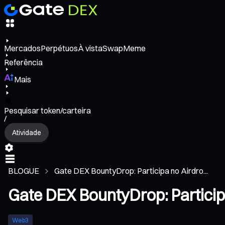
Mercados
Perpétuos
À vista
Swap
Meme
Referência
Mais
Pesquisar token/carteira
/
Atividade
BLOGUE
Gate DEX BountyDrop: Participa no Airdro...
Gate DEX BountyDrop: Participa
Web3