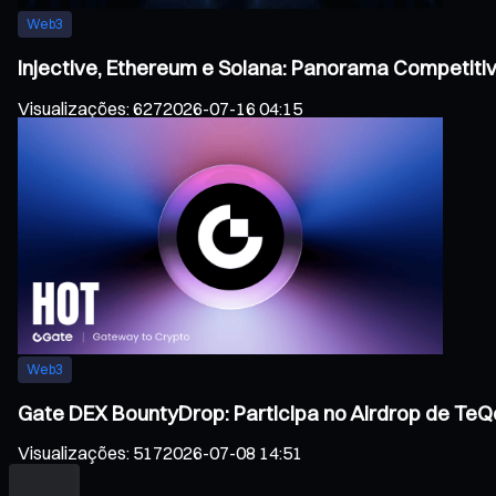
Web3
Injective, Ethereum e Solana: Panorama Competiti
Visualizações
:
627
2026-07-16 04:15
Web3
Gate DEX BountyDrop: Participa no Airdrop de TeQo
Visualizações
:
517
2026-07-08 14:51