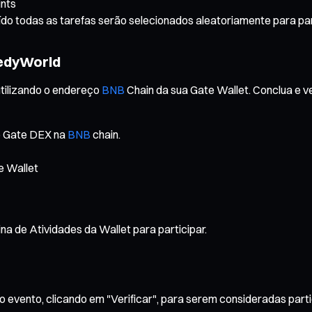
ints
uído todas as tarefas serão selecionados aleatoriamente para pa
eedyWorld
utilizando o endereço
BNB
Chain da sua Gate Wallet. Conclua e v
no Gate DEX na
BNB
chain.
e Wallet
 de Atividades da Wallet para participar.
 evento, clicando em "Verificar", para serem consideradas parti