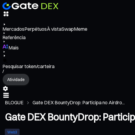
Mercados
Perpétuos
À vista
Swap
Meme
Referência
Mais
Pesquisar token/carteira
/
Atividade
BLOGUE
Gate DEX BountyDrop: Participa no Airdro...
Gate DEX BountyDrop: Partici
Web3