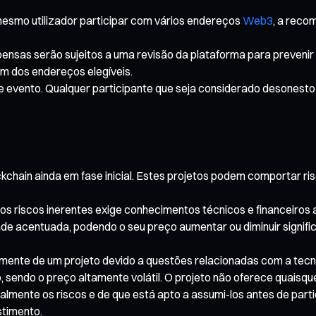
smo utilizador participar com vários endereços
Web3
, a reco
pensas serão sujeitos a uma revisão da plataforma para prevenir
um dos endereços elegíveis.
te evento. Qualquer participante que seja considerado desonesto
hain ainda em fase inicial. Estes projetos podem comportar risco
os riscos inerentes exige conhecimentos técnicos e financeiros
de acentuada, podendo o seu preço aumentar ou diminuir significa
cialmente de um projeto devido a questões relacionadas com a tec
sendo o preço altamente volátil. O projeto não oferece quaisqu
lmente os riscos e de que está apto a assumi-los antes de parti
stimento.