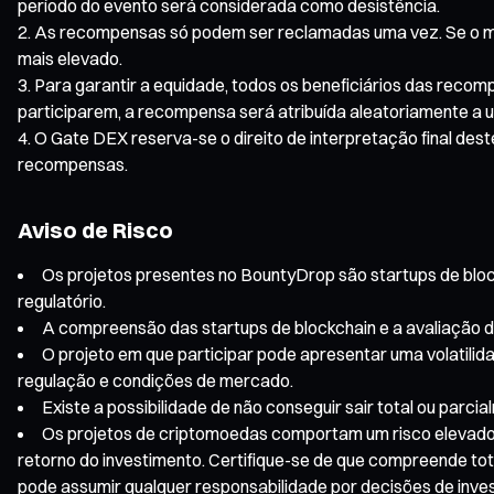
período do evento será considerada como desistência.
As recompensas só podem ser reclamadas uma vez. Se o me
mais elevado.
Para garantir a equidade, todos os beneficiários das recom
participarem, a recompensa será atribuída aleatoriamente a 
O Gate DEX reserva-se o direito de interpretação final des
recompensas.
Aviso de Risco
Os projetos presentes no BountyDrop são startups de blockc
regulatório.
A compreensão das startups de blockchain e a avaliação d
O projeto em que participar pode apresentar uma volatilida
regulação e condições de mercado.
Existe a possibilidade de não conseguir sair total ou par
Os projetos de criptomoedas comportam um risco elevado, 
retorno do investimento. Certifique-se de que compreende tota
pode assumir qualquer responsabilidade por decisões de inve