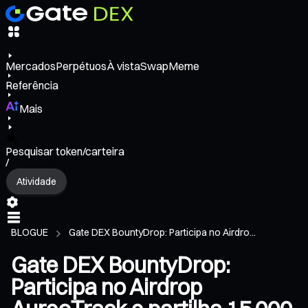
Mercados
Perpétuos
À vista
Swap
Meme
Referência
Mais
Pesquisar token/carteira
/
Atividade
BLOGUE
Gate DEX BountyDrop: Participa no Airdro...
Gate DEX BountyDrop:
Participa no Airdrop