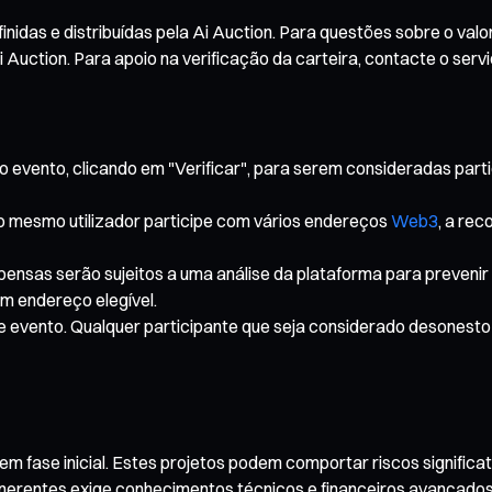
idas e distribuídas pela Ai Auction. Para questões sobre o valo
Auction. Para apoio na verificação da carteira, contacte o serv
 evento, clicando em "Verificar", para serem consideradas parti
mesmo utilizador participe com vários endereços
Web3
, a re
pensas serão sujeitos a uma análise da plataforma para prevenir
m endereço elegível.
te evento. Qualquer participante que seja considerado desonesto 
fase inicial. Estes projetos podem comportar riscos significativ
inerentes exige conhecimentos técnicos e financeiros avançados