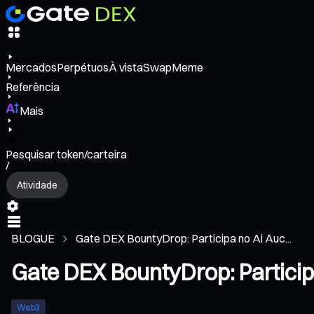
Mercados
Perpétuos
À vista
Swap
Meme
Referência
Mais
Pesquisar token/carteira
/
Atividade
BLOGUE
Gate DEX BountyDrop: Participa no Ai Auc...
Gate DEX BountyDrop: Participa
Web3