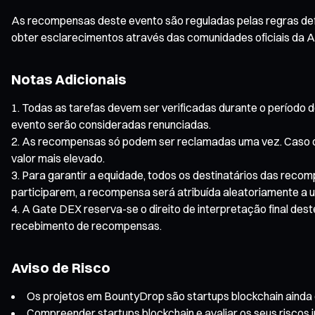
As recompensas deste evento são reguladas pelas regras defin
obter esclarecimentos através das comunidades oficiais da Ai 
Notas Adicionais
Todas as tarefas devem ser verificadas durante o período do
evento serão consideradas renunciadas.
As recompensas só podem ser reclamadas uma vez. Caso o 
valor mais elevado.
Para garantir a equidade, todos os destinatários das recom
participarem, a recompensa será atribuída aleatoriamente a u
A Gate DEX reserva-se o direito de interpretação final des
recebimento de recompensas.
Aviso de Risco
Os projetos em BountyDrop são startups blockchain ainda em 
Compreender startups blockchain e avaliar os seus riscos 