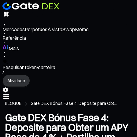
Mercados
Perpétuos
À vista
Swap
Meme
Referência
Mais
Pesquisar token/carteira
/
Atividade
BLOGUE
Gate DEX Bónus Fase 4: Deposite para Obt...
Gate DEX Bónus Fase 4:
Deposite para Obter um APY