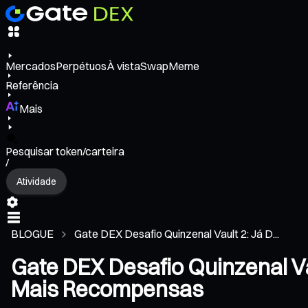
Mercados
Perpétuos
À vista
Swap
Meme
Referência
Mais
Pesquisar token/carteira
/
Atividade
BLOGUE
Gate DEX Desafio Quinzenal Vault 2: Já D...
Gate DEX Desafio Quinzenal Va
Mais Recompensas