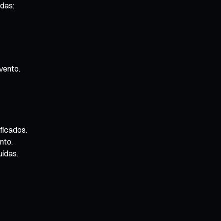
das:
vento.
ficados.
nto.
uídas.