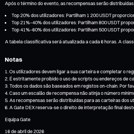
Após o término do evento, as recompensas serão distribuída
Top 20% dos utilizadores: Partilham 1 200 USDT proporci
Top 21%–40% dos utilizadores: Partilham 800 USDT propo
Top 41%–60% dos utilizadores: Partilham 500 USDT propo
A tabela classificativa será atualizada a cada 6 horas. A clas
Notas
Os utilizadores devem ligar a sua carteira e completar o reg
É estritamente proibido o uso de scripts ou endereços de c
Todos os dados são baseados em registos on-chain. Por favo
Caso um escalão de recompensa não atinja o número mínimo 
As recompensas serão distribuídas para as carteiras dos uti
A Gate DEX reserva-se o direito de interpretação final dest
Equipa Gate
16 de abril de 2026