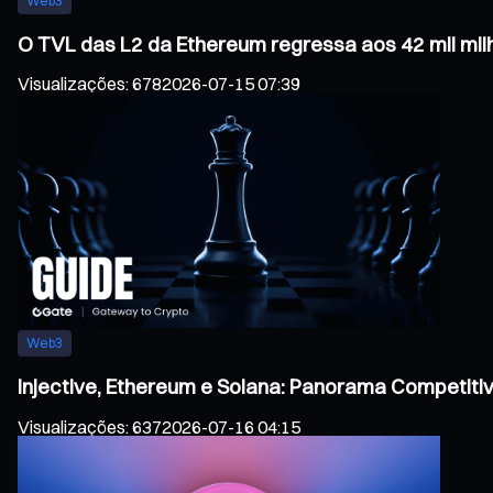
Web3
O TVL das L2 da Ethereum regressa aos 42 mil mil
Visualizações
:
678
2026-07-15 07:39
Web3
Injective, Ethereum e Solana: Panorama Competiti
Visualizações
:
637
2026-07-16 04:15