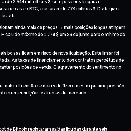
ca de 2,544 mil milhões $, com posições longas a
apassando as do BTC, que foram de 774 milhões $. Dado que a
elevada.
sionam ainda mais os preços → mais posições longas atingem
TH caiu do máximo de 1 779 $ em 23 de junho para o mínimo de
 bolsas ficam em risco de nova liquidação. Este limiar foi
bertada. As taxas de financiamento dos contratos perpétuos de
 manter posições de venda. O agravamento do sentimento no
dos e maior dimensão de mercado fizeram com que uma pressão
ifestam em condições extremas de mercado.
ot de Bitcoin registaram saídas líquidas durante seis