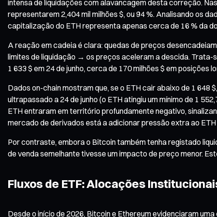
intensa de liquidações com alavancagem desta correção. Nas ú
representarem 2,404 mil milhões $, ou 94 %. Analisando os dad
capitalização do ETH representa apenas cerca de 16 % da do
A reação em cadeia é clara: quedas de preços desencadeiam 
limites de liquidação → os preços aceleram a descida. Trata-
1 633 $ em 24 de junho, cerca de 170 milhões $ em posições 
Dados on-chain mostram que, se o ETH cair abaixo de 1 648 $, 
ultrapassado a 24 de junho (o ETH atingiu um mínimo de 1 552,
ETH entraram em território profundamente negativo, sinaliza
mercado de derivados está a adicionar pressão extra ao ETH
Por contraste, embora o Bitcoin também tenha registado liqu
de venda semelhante tivesse um impacto de preço menor. Est
Fluxos de ETF: Alocações Instituciona
Desde o início de 2026, Bitcoin e Ethereum evidenciaram uma di