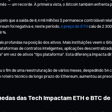
 mês — um recorde. À primeira vista, o Bitcoin também enfrenta 
 pelo que a saída de 6,4 mil milhões $ permanece controlável re
ereum foi negativa e, neste período,
o preço do ETH
caiu de 2 300
8 %.
 mais profundas na posição dos ativos. Mais instituições veem o 
plataformas de contratos inteligentes, aplicações descentralizad
ca" em vez de ativos "tipo plataforma". Esta diferença impacta 
ou o fim de uma reestruturação de vários meses, despedindo 54 
o roteiro técnico de longo prazo do Ethereum, aumentou as preo
uedas das Tech Impactam ETH e BTC de