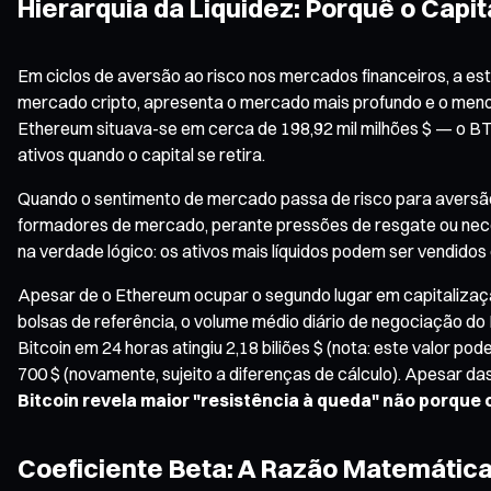
Hierarquia da Liquidez: Porquê o Capi
Em ciclos de aversão ao risco nos mercados financeiros, a est
mercado cripto, apresenta o mercado mais profundo e o menor 
Ethereum situava-se em cerca de 198,92 mil milhões $ — o BTC
ativos quando o capital se retira.
Quando o sentimento de mercado passa de risco para aversão ao
formadores de mercado, perante pressões de resgate ou necessi
na verdade lógico: os ativos mais líquidos podem ser vendido
Apesar de o Ethereum ocupar o segundo lugar em capitalização
bolsas de referência, o volume médio diário de negociação do 
Bitcoin em 24 horas atingiu 2,18 biliões $ (nota: este valor po
700 $ (novamente, sujeito a diferenças de cálculo). Apesar da
Bitcoin revela maior "resistência à queda" não porque
Coeficiente Beta: A Razão Matemática 