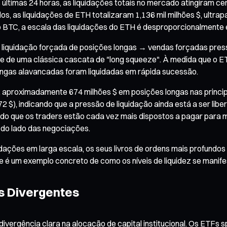
ltimas 24 horas, as liquidações totais no mercado atingiram cer
os, as liquidações de ETH totalizaram 1,136 mil milhões $, ultr
 BTC, a escala das liquidações do ETH é desproporcionalmente 
liquidação forçada de posições longas → vendas forçadas pres
se de uma clássica cascata de "long squeeze". À medida que o E
longas alavancadas foram liquidadas em rápida sucessão.
aproximadamente 674 milhões $ em posições longas nas principais
72 $), indicando que a pressão de liquidação ainda está a ser li
ndo que os traders estão cada vez mais dispostos a pagar para
 do lado das negociações.
idações em larga escala, os seus livros de ordens mais profun
e é um exemplo concreto de como os níveis de liquidez se man
is Divergentes
vergência clara na alocação de capital institucional. Os ETFs sp