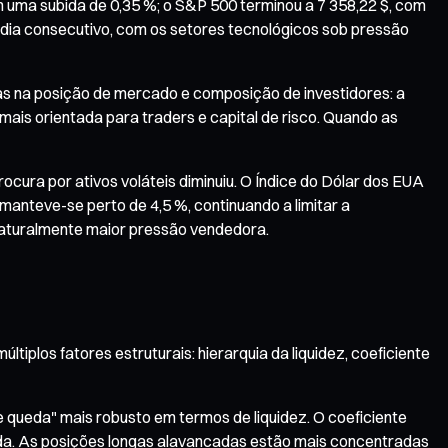
om uma subida de 0,35 %; o S&P 500 terminou a 7 358,22 $, com
 dia consecutivo, com os setores tecnológicos sob pressão
as na posição de mercado e composição de investidores: a
mais orientada para traders e capital de risco. Quando as
rocura por ativos voláteis diminuiu. O Índice do Dólar dos EUA
anteve-se perto de 4,5 %, continuando a limitar a
 naturalmente maior pressão vendedora.
plos fatores estruturais: hierarquia da liquidez, coeficiente
e queda" mais robusto em termos de liquidez. O coeficiente
queda. As posições longas alavancadas estão mais concentradas