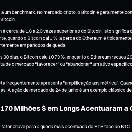
o a um benchmark. No mercado cripto, o Bitcoin é geralmente con
Bitcoin.
 cerca de 1,6 a 2,0 vezes superior ao do Bitcoin. Isto significa
te, quando o Bitcoin cai 1 %, a perda do Ethereum é tipicamente 
fortemente em períodos de queda.
 30 dias, o Bitcoin caiu 10,73 %, enquanto o Ethereum recuou 20
 trata de o mercado "favorecer" ou "abandonar" um ativo específi
beta frequentemente apresenta "amplificação assimétrica". Quan
cas. A ação de mercado de 24 de junho é um exemplo clássico d
170 Milhões $ em Longs Acentuaram a 
fator chave para a queda mais acentuada do ETH face ao BTC. No