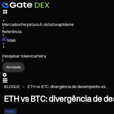
Mercados
Perpétuos
À vista
Swap
Meme
Referência
Mais
Pesquisar token/carteira
/
Atividade
BLOGUE
ETH vs BTC: divergência de desempenho ex...
ETH vs BTC: divergência de de
Web3