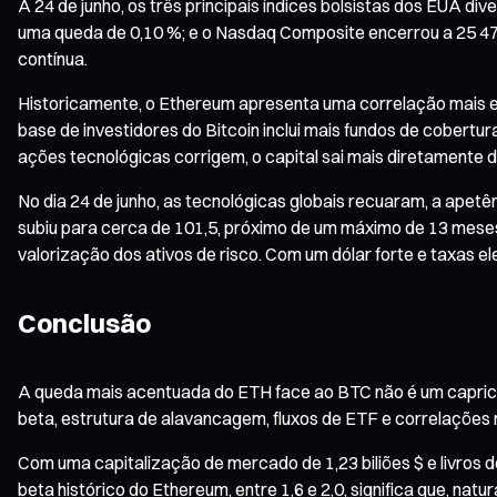
A 24 de junho, os três principais índices bolsistas dos EUA d
uma queda de 0,10 %; e o Nasdaq Composite encerrou a 25 476
contínua.
Historicamente, o Ethereum apresenta uma correlação mais el
base de investidores do Bitcoin inclui mais fundos de cobertu
ações tecnológicas corrigem, o capital sai mais diretamente 
No dia 24 de junho, as tecnológicas globais recuaram, a apetên
subiu para cerca de 101,5, próximo de um máximo de 13 meses
valorização dos ativos de risco. Com um dólar forte e taxas 
Conclusão
A queda mais acentuada do ETH face ao BTC não é um capricho a
beta, estrutura de alavancagem, fluxos de ETF e correlaçõe
Com uma capitalização de mercado de 1,23 biliões $ e livros 
beta histórico do Ethereum, entre 1,6 e 2,0, significa que, 