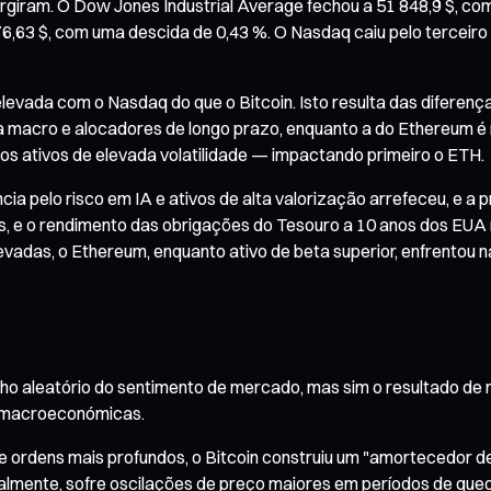
ivergiram. O Dow Jones Industrial Average fechou a 51 848,9 $, c
,63 $, com uma descida de 0,43 %. O Nasdaq caiu pelo terceiro
evada com o Nasdaq do que o Bitcoin. Isto resulta das diferenç
ra macro e alocadores de longo prazo, enquanto a do Ethereum é 
dos ativos de elevada volatilidade — impactando primeiro o ETH.
cia pelo risco em IA e ativos de alta valorização arrefeceu, e a p
, e o rendimento das obrigações do Tesouro a 10 anos dos EUA m
elevadas, o Ethereum, enquanto ativo de beta superior, enfrentou
leatório do sentimento de mercado, mas sim o resultado de múlti
s macroeconómicas.
de ordens mais profundos, o Bitcoin construiu um "amortecedor d
naturalmente, sofre oscilações de preço maiores em períodos de 