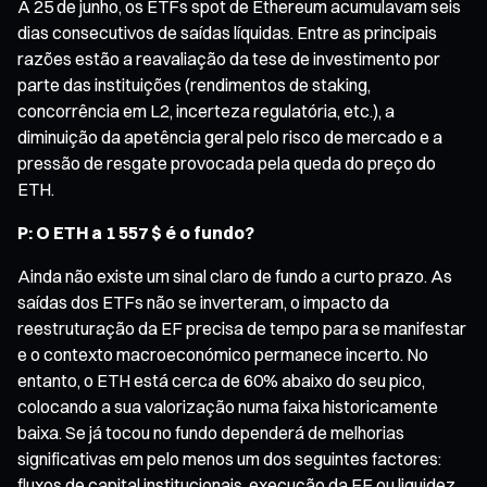
A 25 de junho, os ETFs spot de Ethereum acumulavam seis
dias consecutivos de saídas líquidas. Entre as principais
razões estão a reavaliação da tese de investimento por
parte das instituições (rendimentos de staking,
concorrência em L2, incerteza regulatória, etc.), a
diminuição da apetência geral pelo risco de mercado e a
pressão de resgate provocada pela queda do preço do
ETH.
P: O ETH a 1 557 $ é o fundo?
Ainda não existe um sinal claro de fundo a curto prazo. As
saídas dos ETFs não se inverteram, o impacto da
reestruturação da EF precisa de tempo para se manifestar
e o contexto macroeconómico permanece incerto. No
entanto, o ETH está cerca de 60% abaixo do seu pico,
colocando a sua valorização numa faixa historicamente
baixa. Se já tocou no fundo dependerá de melhorias
significativas em pelo menos um dos seguintes factores:
fluxos de capital institucionais, execução da EF ou liquidez