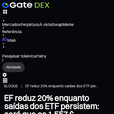
Mercados
Perpétuos
À vista
Swap
Meme
Referência
Mais
Pesquisar token/carteira
/
Atividade
BLOGUE
EF reduz 20% enquanto saídas dos ETF per...
EF reduz 20% enquanto
saídas dos ETF persistem: