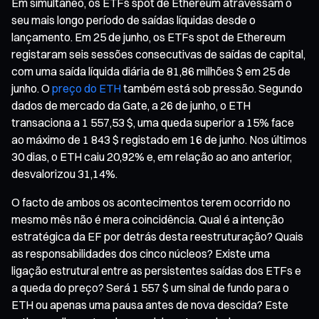
Em simultâneo, os ETFs spot de Ethereum atravessam o
seu mais longo período de saídas líquidas desde o
lançamento. Em 25 de junho, os ETFs spot de Ethereum
registaram seis sessões consecutivas de saídas de capital,
com uma saída líquida diária de 81,86 milhões $ em 25 de
junho. O
preço do ETH
também está sob pressão. Segundo
dados de mercado da Gate, a 26 de junho, o ETH
transaciona a 1 557,53 $, uma queda superior a 15% face
ao máximo de 1 843 $ registado em 16 de junho. Nos últimos
30 dias, o ETH caiu 20,92% e, em relação ao ano anterior,
desvalorizou 31,14%.
O facto de ambos os acontecimentos terem ocorrido no
mesmo mês não é mera coincidência. Qual é a intenção
estratégica da EF por detrás desta reestruturação? Quais
as responsabilidades dos cinco núcleos? Existe uma
ligação estrutural entre as persistentes saídas dos ETFs e
a queda do preço? Será 1 557 $ um sinal de fundo para o
ETH ou apenas uma pausa antes de nova descida? Este