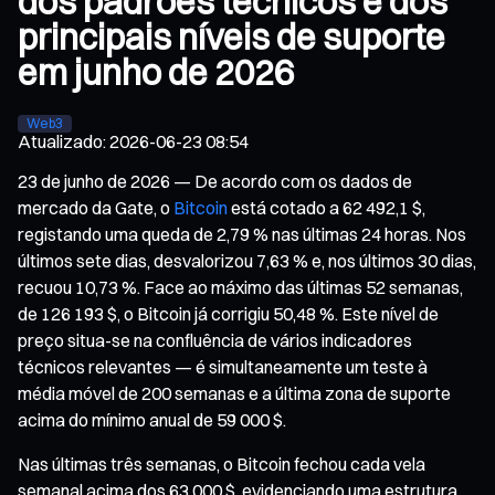
dos padrões técnicos e dos
principais níveis de suporte
em junho de 2026
Web3
Atualizado
:
2026-06-23 08:54
23 de junho de 2026 — De acordo com os dados de
mercado da Gate, o
Bitcoin
está cotado a 62 492,1 $,
registando uma queda de 2,79 % nas últimas 24 horas. Nos
últimos sete dias, desvalorizou 7,63 % e, nos últimos 30 dias,
recuou 10,73 %. Face ao máximo das últimas 52 semanas,
de 126 193 $, o Bitcoin já corrigiu 50,48 %. Este nível de
preço situa-se na confluência de vários indicadores
técnicos relevantes — é simultaneamente um teste à
média móvel de 200 semanas e a última zona de suporte
acima do mínimo anual de 59 000 $.
Nas últimas três semanas, o Bitcoin fechou cada vela
semanal acima dos 63 000 $, evidenciando uma estrutura