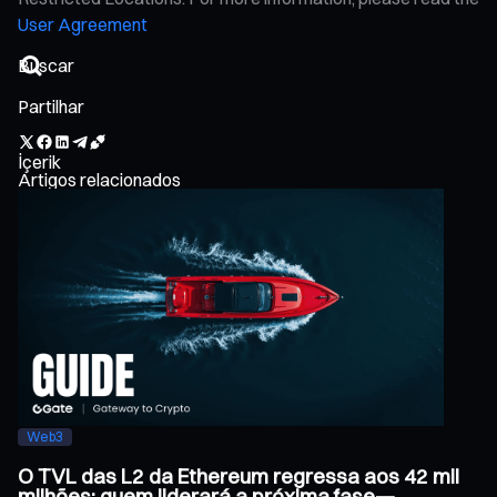
User Agreement
Partilhar
İçerik
Artigos relacionados
Web3
O TVL das L2 da Ethereum regressa aos 42 mil
milhões: quem liderará a próxima fase—