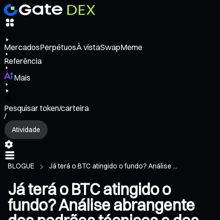
Mercados
Perpétuos
À vista
Swap
Meme
Referência
Mais
Pesquisar token/carteira
/
Atividade
BLOGUE
Já terá o BTC atingido o fundo? Análise ...
Já terá o BTC atingido o
fundo? Análise abrangente