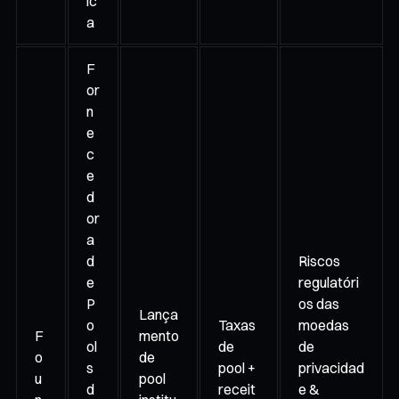
ic
a
F
or
n
e
c
e
d
or
a
d
Riscos
e
regulatóri
P
os das
Lança
o
Taxas
moedas
F
mento
ol
de
de
o
de
s
pool +
privacidad
u
pool
d
receit
e &