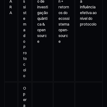
A
s
o de
n +
á
R
si
investi
retorn
influência
A
st
gação
os do
efetiva ao
e
quânti
ecossi
nível do
m
ca &
stema
protocolo
a
open
open-
d
sourc
sourc
o
e
e
P
ro
to
c
ol
o
O
p
er
a