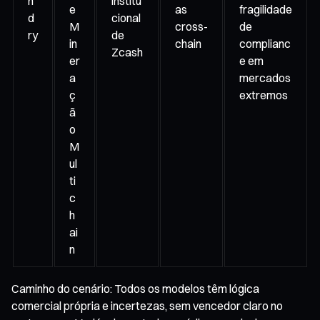
n
institu
e
as
fragilidade
d
cional
M
cross-
de
ry
de
in
chain
complianc
Zcash
er
e em
a
mercados
ç
extremos
ã
o
M
ul
ti
c
h
ai
n
Caminho do cenário: Todos os modelos têm lógica
comercial própria e incertezas, sem vencedor claro no