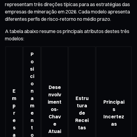
representam três direções típicas para as estratégias das
empresas de mineração em 2026. Cada modelo apresenta
diferentes perfis de risco-retorno no médio prazo.
A tabela abaixo resume os principais atributos destes três
modelos:
P
o
si
ci
o
Dese
E
n
nvolv
m
a
Estru
iment
Principai
p
m
tura
os-
s
r
e
de
Chav
Incertez
e
n
Recei
e
as
s
t
tas
Atuai
a
o