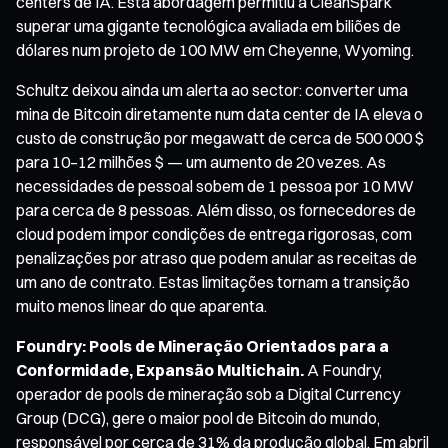
centers de IA. Esta abordagem permitiu à CleanSpark
superar uma gigante tecnológica avaliada em biliões de
dólares num projeto de 100 MW em Cheyenne, Wyoming.
Schultz deixou ainda um alerta ao sector: converter uma
mina de Bitcoin diretamente num data center de IA eleva o
custo de construção por megawatt de cerca de 500 000 $
para 10–12 milhões $ — um aumento de 20 vezes. As
necessidades de pessoal sobem de 1 pessoa por 10 MW
para cerca de 8 pessoas. Além disso, os fornecedores de
cloud podem impor condições de entrega rigorosas, com
penalizações por atraso que podem anular as receitas de
um ano de contrato. Estas limitações tornam a transição
muito menos linear do que aparenta.
Foundry: Pools de Mineração Orientados para a
Conformidade, Expansão Multichain.
A Foundry,
operador de pools de mineração sob a Digital Currency
Group (DCG), gere o maior pool de Bitcoin do mundo,
responsável por cerca de 31% da produção global. Em abril