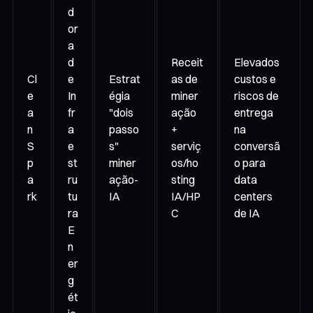
d
or
a
d
Receit
Elevados
Cl
e
Estrat
as de
custos e
e
In
égia
miner
riscos de
a
fr
"dois
ação
entrega
n
a
passo
+
na
S
e
s"
serviç
conversã
p
st
miner
os/ho
o para
a
ru
ação-
sting
data
rk
tu
IA
IA/HP
centers
ra
C
de IA
E
n
er
g
ét