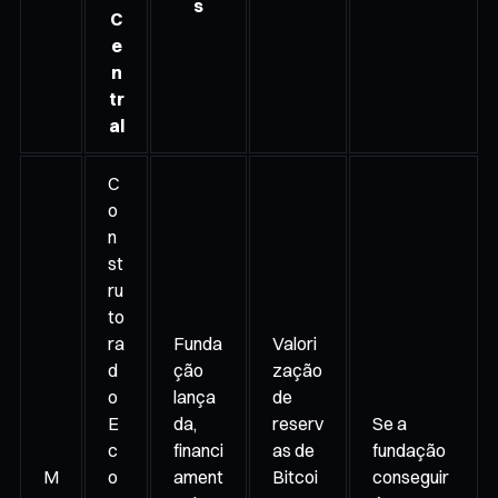
s
C
e
n
tr
al
C
o
n
st
ru
to
ra
Funda
Valori
d
ção
zação
o
lança
de
E
da,
reserv
Se a
c
financi
as de
fundação
M
o
ament
Bitcoi
conseguir