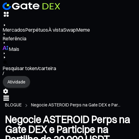
Mercados
Perpétuos
À vista
Swap
Meme
Referência
Mais
Pesquisar token/carteira
/
Atividade
BLOGUE
Negocie ASTEROID Perps na Gate DEX e Par...
Negocie ASTEROID Perps na
Gate DEX e Participe na