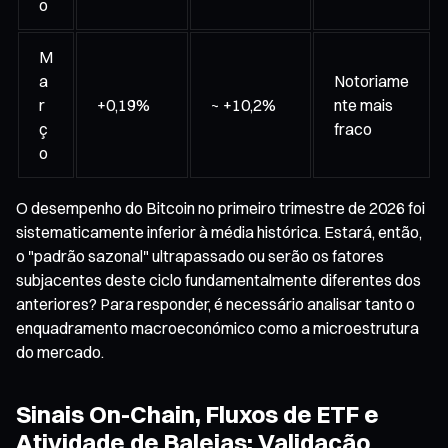
o
M
a
Notoriame
r
+0,19%
~ +10,2%
nte mais
ç
fraco
o
O desempenho do Bitcoin no primeiro trimestre de 2026 foi
sistematicamente inferior à média histórica. Estará, então,
o "padrão sazonal" ultrapassado ou serão os fatores
subjacentes deste ciclo fundamentalmente diferentes dos
anteriores? Para responder, é necessário analisar tanto o
enquadramento macroeconómico como a microestrutura
do mercado.
Sinais On-Chain, Fluxos de ETF e
Atividade de Baleias: Validação