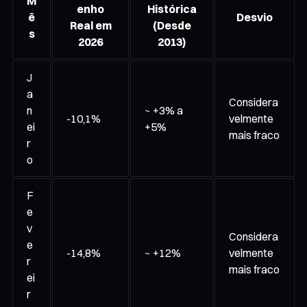
M
enho
Histórica
ê
Desvio
Real em
(Desde
s
2026
2013)
J
a
Considera
n
~ +3% a
-10,1%
velmente
ei
+5%
mais fraco
r
o
F
e
v
Considera
e
-14,8%
~ +12%
velmente
r
mais fraco
ei
r