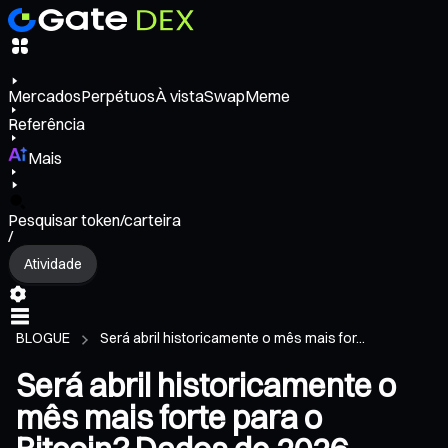
Mercados
Perpétuos
À vista
Swap
Meme
Referência
Mais
Pesquisar token/carteira
/
Atividade
BLOGUE
Será abril historicamente o mês mais for...
Será abril historicamente o
mês mais forte para o