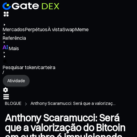
Mercados
Perpétuos
À vista
Swap
Meme
Referência
Mais
Pesquisar token/carteira
/
Atividade
BLOGUE
Anthony Scaramucci: Será que a valorizaç...
Anthony Scaramucci: Será
que a valorização do Bitcoin