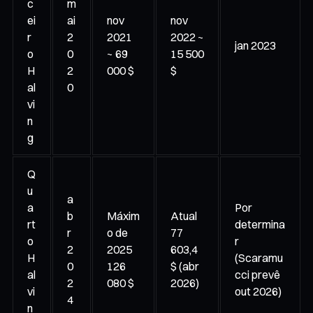
c
m
ei
ai
nov
nov
r
2
2021
2022 ~
jan 2023
o
0
~ 69
15 500
H
2
000 $
$
al
0
vi
n
g
Q
u
a
a
Por
b
Máxim
Atual
rt
determina
r
o de
77
o
r
2
2025
603,4
H
(Scaramu
0
126
$ (abr
al
cci prevê
2
080 $
2026)
vi
out 2026)
4
n