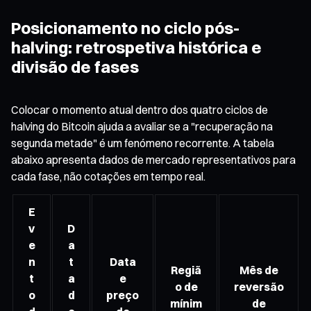
Posicionamento no ciclo pós-
halving: retrospetiva histórica e
divisão de fases
Colocar o momento atual dentro dos quatro ciclos de
halving do Bitcoin ajuda a avaliar se a "recuperação na
segunda metade" é um fenómeno recorrente. A tabela
abaixo apresenta dados de mercado representativos para
cada fase, não cotações em tempo real.
E
v
D
e
a
n
t
Data
Regiã
Mês de
t
a
e
o de
reversão
o
d
preço
mínim
de