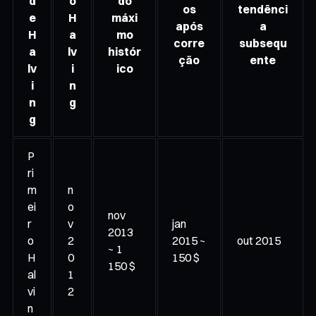
d
o
do
os
tendênci
e
H
máxi
após
a
H
a
mo
corre
subsequ
a
lv
histór
ção
ente
lv
i
ico
i
n
n
g
g
P
ri
m
n
ei
o
nov
r
v
jan
2013
o
2
2015 ~
out 2015
~ 1
H
0
150 $
150 $
al
1
vi
2
n