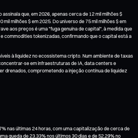
o assinala que, em 2026, apenas cerca de 12 mil milhões $
mil milhões $ em 2025. Do universo de 75 mil milhões $ em
trave aos preços é uma "fuga genuína de capital", à medida que
 e commodities tokenizadas, confirmando que o capital está a
íveis à liquidez no ecossistema cripto. Num ambiente de taxas
concentrar-se em infraestruturas de IA, data centers e
er drenados, comprometendo a injeção contínua de liquidez
7% nas últimas 24 horas, com uma capitalização de cerca de
 uma queda de 23,33% nos últimos 30 dias e de 52,29% no