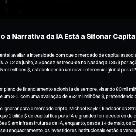
 a Narrativa da IA Está a Sifonar Capit
al avaliar a intensidade com que o mercado de capital associad
s. A 12 de junho, a SpaceX estreou-se no Nasdaq a 135 $ por aç
mil milhões $, estabelecendo um novo referencial global para IP
r plano de financiamento acionista de sempre, visando 80 mil mil
te um S-1, com uma avaliação de 852 mil milhões $, pretendendo
 ignorar para o mercado cripto. Michael Saylor, fundador da St
ue 1 bilião $ de capital flua para IA e grandes fornecedores de c
hões $ em infraestruturas de IA, enquanto, desde 14 de maio, os 
seu enquadramento, os investidores institucionais estão a vender 