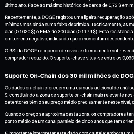
último ano. Face ao máximo histórico de cerca de 0,73 $ e
Recentemente, a DOGE registou uma ligeira recuperação após
mínimos mas ainda numa faixa deprimida. Tecnicamente, as 
dias (0,1020 $) e EMA de 200 dias (0,1179 $). Esta resistênc
em terreno negativo, indicando que o momentum descendente e
O RSI da DOGE recuperou de níveis extremamente sobrevendido
comprador reduzido. O suporte-chave situa-se entre os 0,080
Suporte On-Chain dos 30 mil milhões de DO
Os dados on-chain oferecem uma camada adicional de análise
$, constituindo a zona de suporte on-chain mais relevante no
detentores têm o seu preço médio precisamente neste nível,
Quando o preço se aproxima desta zona, os compradores tend
ponto médio de um canal paralelo de cinco anos que tem orie
É importante interpretar este dado com cautela: embora um s