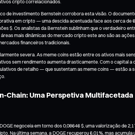
tivos cripto correlacionados.
banco de investimento Bernstein corrobora esta visão. O document
orativa em cripto — uma descida acentuada face aos cerca de 60 
ilhões $. Os analistas da Bernstein sublinham que o verdadeiro en
as áreas mais dinâmicas do mercado cripto este ano são as ações
mercados financeiros tradicionais.
larmente severa. As meme coins estão entre os ativos mais sens
r ativos sem rendimento aumenta drasticamente. Com o capital a 
ulativos de retalho — que sustentam as meme coins — estão a s
ço.
On-Chain: Uma Perspetiva Multifacetada
 DOGE negoceia em torno dos 0,08646 $, uma valorização de 2,1
 cripto. Na última semana, a DOGE recuperou 6,01%, mas acumula