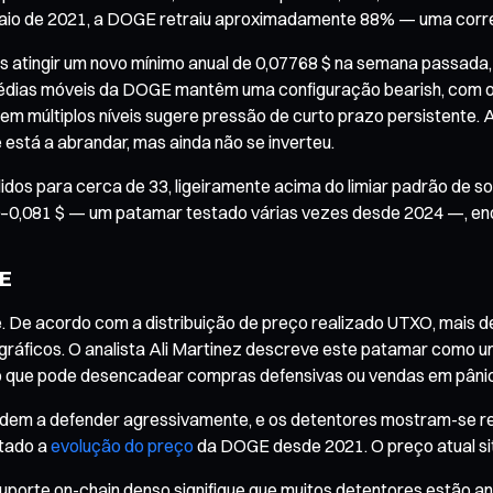
m maio de 2021, a DOGE retraiu aproximadamente 88% — uma cor
 atingir um novo mínimo anual de 0,07768 $ na semana passada, 
médias móveis da DOGE mantêm uma configuração bearish, com o
ia em múltiplos níveis sugere pressão de curto prazo persisten
stá a abrandar, mas ainda não se inverteu.
s para cerca de 33, ligeiramente acima do limiar padrão de sob
–0,081 $ — um patamar testado várias vezes desde 2024 —, enqua
GE
. De acordo com a distribuição de preço realizado UTXO, mais 
s gráficos. O analista Ali Martinez descreve este patamar como
 o que pode desencadear compras defensivas ou vendas em pânic
em a defender agressivamente, e os detentores mostram-se relu
ntado a
evolução do preço
da DOGE desde 2021. O preço atual sit
uporte on-chain denso signifique que muitos detentores estão a