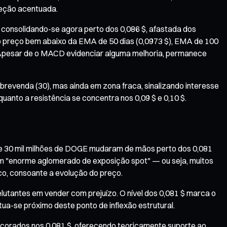
reção acentuada.
consolidando-se agora perto dos 0,086 $, afastada dos
 preço bem abaixo da EMA de 50 dias (0,0973 $), EMA de 100
te. Apesar de o MACD evidenciar alguma melhoria, permanece
revenda (30), mas ainda em zona fraca, sinalizando interesse
nto a resistência se concentra nos 0,09 $ e 0,10 $.
de 30 mil milhões de DOGE mudaram de mãos perto dos 0,081
 um "enorme aglomerado de exposição spot" — ou seja, muitos
o, consoante a evolução do preço.
tantes em vender com prejuízo. O nível dos 0,081 $ marca o
ua-se próximo deste ponto de inflexão estrutural.
ncorados nos 0,081 $, oferecendo teoricamente suporte ao