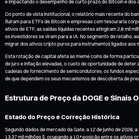
e impactando o desempenho de curto prazo do Bitcoin e dos a
Do ponto de vista institucional, o relatório mais recente do 
fluíram para ETFs de Bitcoin e empresas com tesouraria corp
ativos de ETF, as saídas líquidas recentes atingiram 2,6 mil m
os investidores se viram para a IA. No segmento de retalho, 
migrar dos ativos cripto puros para instrumentos ligados aos 
Esta rotação de capital afeta as meme coins de forma particu
de juro e inflação elevadas, o custo de oportunidade de dete
cadeias de fornecimento de semicondutores, os fundos espec
de que dependem os seus mecanismos de descoberta de pre
Estrutura de Preço da DOGE e Sinais 
Estado do Preço e Correção Histórica
Segundo dados de mercado da Gate, a 12 de junho de 2026, a
13,37 mil milhões $, ocupando a 10.ª posição entre os ativos