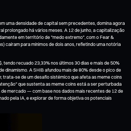
, com uma densidade de capital sem precedentes, domina agora
l prolongado há vários meses. A 12 de junho, a capitalização
ndamente em território de "medo extremo", com o Fear &
) caíram para mínimos de dois anos, refletindo uma notória
, tendo recuado 23,33% nos últimos 30 dias e mais de 50%
a de dinamismo. A SHIB afundou mais de 80% desde o pico de
n; trata-se de um desafio sistémico que afeta as meme coins
da atenção" que sustenta as meme coins está a ser perturbada
tura de mercado — com base nos dados mais recentes de 12 de
o pela IA, e explorar de forma objetiva os potenciais