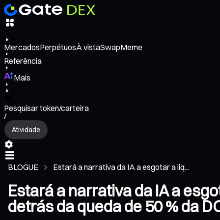
Mercados
Perpétuos
À vista
Swap
Meme
Referência
Mais
Pesquisar token/carteira
/
Atividade
BLOGUE
Estará a narrativa da IA a esgotar a liq...
Estará a narrativa da IA a esg
detrás da queda de 50 % da 