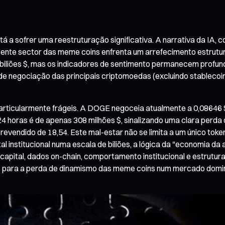
á a sofrer uma reestruturação significativa. A narrativa da IA
ente sector das meme coins enfrenta um arrefecimento estrutura
 biliões $, mas os indicadores de sentimento permanecem profu
e negociação das principais criptomoedas (excluindo stablecoins
articularmente frágeis. A DOGE negoceia atualmente a 0,08646 $
24 horas é de apenas 308 milhões $, sinalizando uma clara perd
vendido de 18,54. Este mal-estar não se limita a um único toke
tal institucional numa escala de biliões, a lógica da "economia 
e capital, dados on-chain, comportamento institucional e estru
 para a perda de dinamismo das meme coins num mercado dominad