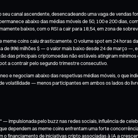
seu canal ascendente, desencadeando uma vaga de vendas for
 permanece abaixo das médias móveis de 50, 100 e 200 dias, c
mamente baixos, com o RSI a cair para 18,54, em zona de sobre
e meme coins caiu drasticamente. O volume spot em 24 horas d
a de 996 milhões $ — o valor mais baixo desde 24 de março —, 
 das principais criptomoedas não estáveis atingiram mínimos d
pot a contrair pelo segundo trimestre consecutivo.
neo e negociam abaixo das respetivas médias móveis, o que indi
co de volatilidade — menos participantes em ambos os lados do li
 impulsionada pelo buzz nas redes sociais, influência de celeb
ue dependem as meme coins enfrentam uma forte concorrência pe
om o financiamento de iniciativas cripto associadas à IA a cresc