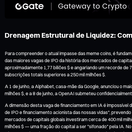
Drenagem Estrutural de Liquidez: Como
Para compreender o atual impasse das meme coins, é fundament
das maiores vagas de IPO da história dos mercados de capitai
aproximadamente 1,77 biliões $ e angariando um recorde de 75 
subscrições totais superiores a 250 mil milhões $.
A 1 de junho, a Alphabet, casa-mãe da Google, anunciou o maio
milhões $, e a 8 de junho, a OpenAI submeteu confidencialmen
A dimensão desta vaga de financiamento em IA é impossível de
de IPO e financiamento acionista das nossas vidas", prevendo q
mercados de capitais globais investiram cerca de 400 mil mil
milhões $ — uma fração do capital a ser "sifonado" pela IA. No 