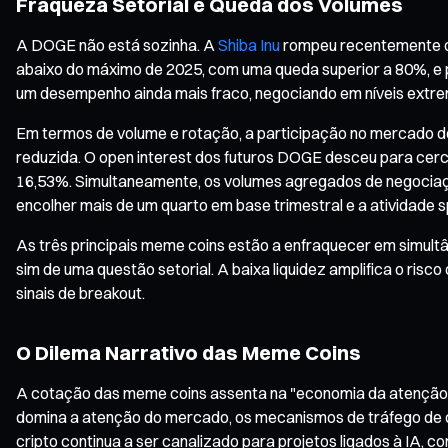
Fraqueza Setorial e Queda dos Volumes
A DOGE não está sozinha. A
Shiba Inu
rompeu recentemente o 
abaixo do máximo de 2025, com uma queda superior a 80%, e
um desempenho ainda mais fraco, negociando em níveis extre
Em termos de volume e rotação, a participação no mercado d
reduzida. O open interest dos futuros DOGE desceu para cerc
16,53%. Simultaneamente, os volumes agregados de negociação
encolher mais de um quarto em base trimestral e a atividade s
As três principais meme coins estão a enfraquecer em simultâ
sim de uma questão setorial. A baixa liquidez amplifica o ris
sinais de breakout.
O Dilema Narrativo das Meme Coins
A cotação das meme coins assenta na "economia da atenção" —
domina a atenção do mercado, os mecanismos de tráfego de q
cripto continua a ser canalizado para projetos ligados à IA, c