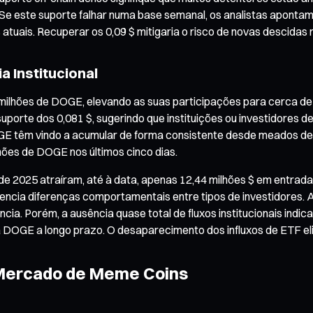
ncia. Se este suporte falhar numa base semanal, os analistas apo
atuais. Recuperar os 0,09 $ mitigaria o risco de novas descidas 
a Institucional
milhões de DOGE, elevando as suas participações para cerca de
orte dos 0,081 $, sugerindo que instituições ou investidores de
GE têm vindo a acumular de forma consistente desde meados d
hões de DOGE nos últimos cinco dias.
2025 atraíram, até à data, apenas 12,44 milhões $ em entradas
dencia diferenças comportamentais entre tipos de investidores.
ência. Porém, a ausência quase total de fluxos institucionais ind
 DOGE a longo prazo. O desaparecimento dos influxos de ETF el
 Mercado de Meme Coins