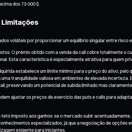
acima dos 73 000 $.
e Limitações
s voláteis por proporcionar um equilíbrio singular entre risco e
ustos. O prémio obtido com a venda da call cobre totalmente o cu
l. Esta característica é especialmente atrativa para quem privil
dquirida estabelece um limite mínimo para o preço do ativo, pelo
a uma tranquilidade valiosa em ambientes de elevada incerteza. 
call, preservando um potencial de subida limitado mas claramente 
dem ajustar os preços de exercício das puts e calls para adaptar 
 o teto imposto aos ganhos: se o mercado subir acentuadamente, 
ige conhecimentos especializados, já que a negociação de opçõe
izagem exigente para iniciantes.