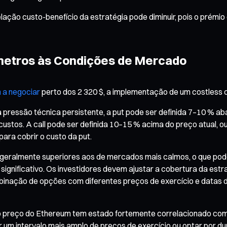
elação custo-benefício da estratégia pode diminuir, pois o prémio
âmetros às Condições de Mercado
 a negociar
perto dos 2 320 $, a implementação de um costless co
pressão técnica persistente, a put pode ser definida 7–10 % abai
e custos. A call pode ser definida 10–15 % acima do preço atual,
para cobrir o custo da put.
o geralmente superiores aos de mercados mais calmos, o que pod
 significativo. Os investidores devem ajustar a cobertura da es
inação de opções com diferentes preços de exercício e datas d
 preço do Ethereum tem estado fortemente correlacionado com o 
nir um intervalo mais amplo de preços de exercício ou optar por