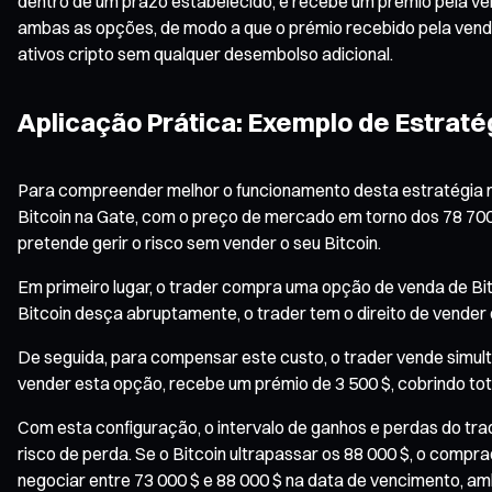
dentro de um prazo estabelecido, e recebe um prémio pela ven
ambas as opções, de modo a que o prémio recebido pela venda
ativos cripto sem qualquer desembolso adicional.
Aplicação Prática: Exemplo de Estrat
Para compreender melhor o funcionamento desta estratégia n
Bitcoin na Gate, com o preço de mercado em torno dos 78 700 
pretende gerir o risco sem vender o seu Bitcoin.
Em primeiro lugar, o trader compra uma opção de venda de Bi
Bitcoin desça abruptamente, o trader tem o direito de vender
De seguida, para compensar este custo, o trader vende simu
vender esta opção, recebe um prémio de 3 500 $, cobrindo to
Com esta configuração, o intervalo de ganhos e perdas do trade
risco de perda. Se o Bitcoin ultrapassar os 88 000 $, o comprad
negociar entre 73 000 $ e 88 000 $ na data de vencimento, am