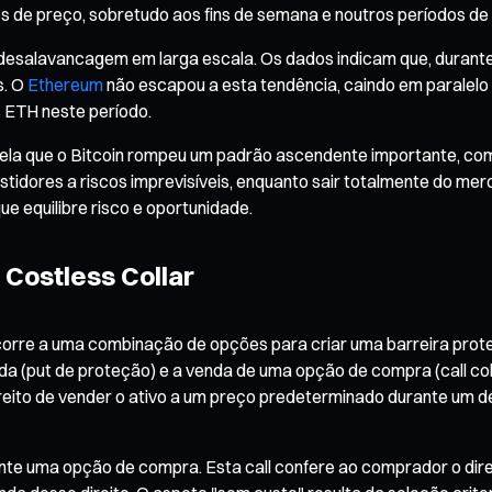
 de preço, sobretudo aos fins de semana e noutros períodos de b
desalavancagem em larga escala. Os dados indicam que, durante
s. O
Ethereum
não escapou a esta tendência, caindo em paralel
s ETH neste período.
 revela que o Bitcoin rompeu um padrão ascendente importante, co
tidores a riscos imprevisíveis, enquanto sair totalmente do mer
e equilibre risco e oportunidade.
 Costless Collar
corre a uma combinação de opções para criar uma barreira prote
 (put de proteção) e a venda de uma opção de compra (call cobe
direito de vender o ativo a um preço predeterminado durante um
e uma opção de compra. Esta call confere ao comprador o direito