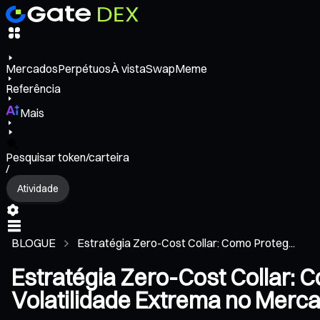
Mercados
Perpétuos
À vista
Swap
Meme
Referência
Mais
Pesquisar token/carteira
/
Atividade
BLOGUE
Estratégia Zero-Cost Collar: Como Proteg...
Estratégia Zero-Cost Collar: 
Volatilidade Extrema no Merc