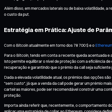
Além disso, em mercados laterais ou de baixa volatilidade, a r
o custo da put.
Estratégia em Prática: Ajuste de Par
Com o Bitcoin atualmente em torno dos 78 700 $ e o
Ethereum
Para o Bitcoin, tendo em conta a recente queda acentuada e a 
Isto permite equilibrar o nível de proteção com a eficiência d
recuperação e garantindo que o prémio da call seja suficiente 
Dada a elevada volatilidade atual, os prémios das opções sã
"sem custo", já que a venda da call pode gerar um prémio mais
carteiras maiores, pode ser recomendável construir uma comb
proteção.
Importa ainda referir que, recentemente, o comportamento do
aplicar uma estratégia de collar ao Ethereum, considere defi