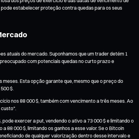
eriosa dos preços de exercício e das datas de vencimento de
m, pode estabelecer proteção contra quedas para os seus
 Mercado
ções atuais do mercado. Suponhamos que um trader detém 1
tá preocupado com potenciais quedas no curto prazo e
rês meses. Esta opção garante que, mesmo que o preço do
 500 $.
cício nos 88 000 $, também com vencimento a três meses. Ao
 custo".
, pode exercer a put, vendendo o ativo a 73 000 $ e limitando o
o a 88 000 $, limitando os ganhos a esse valor. Se o Bitcoin
neficiando de qualquer valorização dentro desse intervalo e