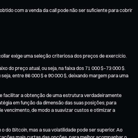
 obtido com a venda da call pode não ser suficiente para cobrir
llar exige uma seleção criteriosa dos preços de exercício.
xo do preço atual, ou seja, na faixa dos 71 000 $–73 000 $.
 ou seja, entre 86 000 $ e 90 000 $, deixando margem para uma
e facilitar a obtenção de uma estrutura verdadeiramente
tratégia em função da dimensão das suas posições; para
e vencimento, de modo a suavizar custos e otimizar a
do Bitcoin, mas a sua volatilidade pode ser superior. Ao
 durações mais curtas das opções, para melhor acompanhar o