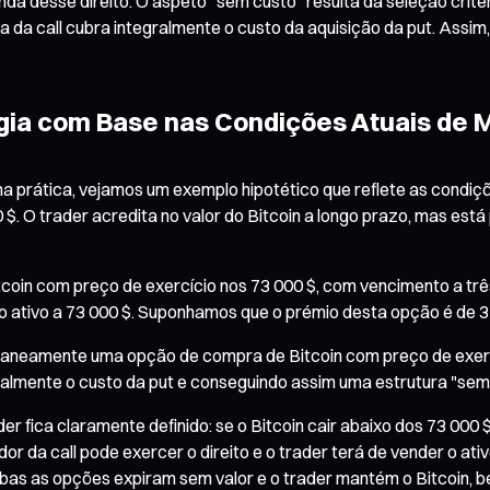
da desse direito. O aspeto "sem custo" resulta da seleção crit
 da call cubra integralmente o custo da aquisição da put. Assi
égia com Base nas Condições Atuais de
a prática, vejamos um exemplo hipotético que reflete as condi
$. O trader acredita no valor do Bitcoin a longo prazo, mas es
tcoin com preço de exercício nos 73 000 $, com vencimento a t
 o ativo a 73 000 $. Suponhamos que o prémio desta opção é de 3
ltaneamente uma opção de compra de Bitcoin com preço de exer
talmente o custo da put e conseguindo assim uma estrutura "sem
r fica claramente definido: se o Bitcoin cair abaixo dos 73 000 $
or da call pode exercer o direito e o trader terá de vender o ativ
bas as opções expiram sem valor e o trader mantém o Bitcoin, be