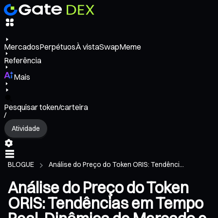
Mercados
Perpétuos
À vista
Swap
Meme
Referência
Mais
Pesquisar token/carteira
/
Atividade
BLOGUE
Análise do Preço do Token ORIS: Tendênci...
Análise do Preço do Token
ORIS: Tendências em Tempo